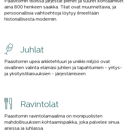
Paasitornin tiloissa järjestät pienet ja suuret kohtaamiset
aina 800 henkeen saakka. Tilat ovat muunneltavia, ja
persoonallisia vaihtoehtoja löytyy ilmeeltään
historiallisesta moderniin.
Juhlat
Paasitornin upea arkkitehtuuri ja uniikki miljöö ovat
oivallinen valinta elämäsi juhlien ja tapahtumien - yritys-
ja yksityistilaisuuksien - järjestämiseen.
Ravintolat
Paasitornin ravintolamaailma on monipuolisten
mahdollisuuksien kohtaamispaikka, joka palvelee sinua
arjessa ja juhlassa.