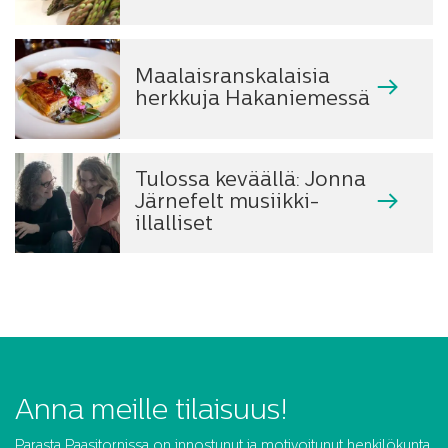
Maalaisranskalaisia
herkkuja Hakaniemessä
Tulossa keväällä: Jonna
Järnefelt musiikki-
illalliset
Anna meille tilaisuus!
Parasta Paasitornissa on innostunut ja motivoitunut henkilökunta.