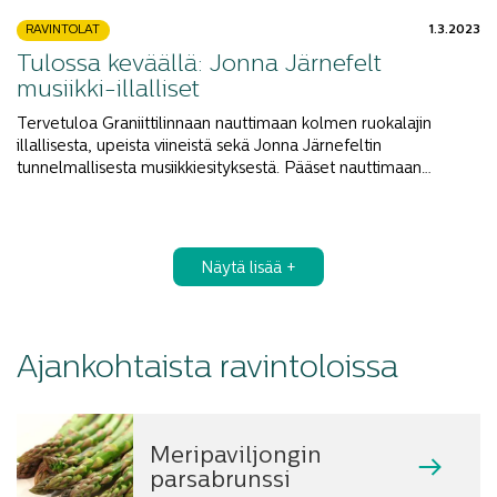
RAVINTOLAT
1.3.2023
Tulossa keväällä: Jonna Järnefelt
musiikki-illalliset
Tervetuloa Graniittilinnaan nauttimaan kolmen ruokalajin
illallisesta, upeista viineistä sekä Jonna Järnefeltin
tunnelmallisesta musiikkiesityksestä. Pääset nauttimaan…
Näytä lisää +
Ajankohtaista ravintoloissa
Meripaviljongin
parsabrunssi