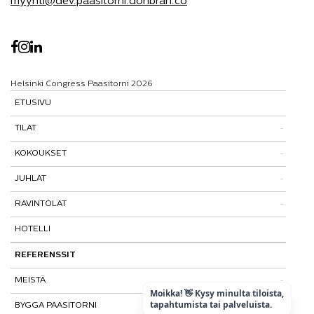
myynti@dev.paasitorni.donbran.co
Helsinki Congress Paasitorni 2026
ETUSIVU
TILAT
KOKOUKSET
Tutustu tiloihimme
JUHLAT
Tilat ja tarinat
Kokouspaketit
RAVINTOLAT
Paasitorni-testi
Lisäpalvelut
Pikkujoulut
HOTELLI
Paasiravintola
Muut ravintolat
REFERENSSIT
MEISTÄ
Moikka! 👋 Kysy minulta tiloista,
tapahtumista tai palveluista.
BYGGA PAASITORNI
Kohtaamispaikka