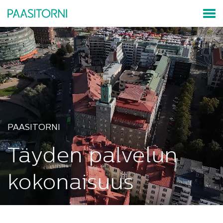
PAASITORNI
Täyden palvelun
kokonaisuus