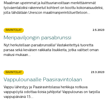
Maailman upeimmat ja kulttuuriarvoiltaan merkittävimmät
työväentaloiksi rakennetut kohteet on koottu kokonaisuudeksi,
jolla tähdätään Unescon maailmanperintöluetteloon.…
RAVINTOLAT
2.5.2023
Meripaviljongin parsabrunssi
Nyt herkutellaan parsabrunssilla! Vastakeitettyä tuoretta
parsaa sekä keväisen raikkaita lisukkeita, jotka valitset oman
makusi mukaan.…
RAVINTOLAT
23.3.2023
Vappulounaalle Paasiravintolaan
Vappu lähestyy ja Paasiravintolassa herkkuja notkuva
vappupöytä odottaa iloisia juhlijoita! Vappulounas on tarjolla
vappupäivänä 1.5.…