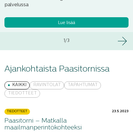
palvelussa
Lue lisää
1
/
3
Ajankohtaista Paasitornissa
KAIKKI
RAVINTOLAT
TAPAHTUMAT
TIEDOTTEET
TIEDOTTEET
23.5.2023
Paasitorni – Matkalla
maailmanperintökohteeksi