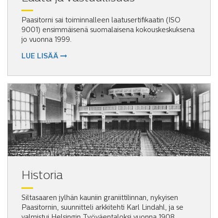
Paasitorni sai toiminnalleen laatusertifikaatin (ISO
9001) ensimmäisenä suomalaisena kokouskeskuksena
jo vuonna 1999.
LUE LISÄÄ
Historia
Siltasaaren jylhän kauniin graniittilinnan, nykyisen
Paasitornin, suunnitteli arkkitehti Karl Lindahl, ja se
valmistui Helsingin Työväentaloksi vuonna 1908.