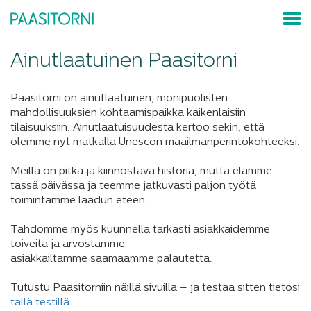
Ainutlaatuinen Paasitorni
Paasitorni on ainutlaatuinen, monipuolisten
mahdollisuuksien kohtaamispaikka kaikenlaisiin
tilaisuuksiin. Ainutlaatuisuudesta kertoo sekin, että
olemme nyt matkalla Unescon maailmanperintökohteeksi.
Meillä on pitkä ja kiinnostava historia, mutta elämme
tässä päivässä ja teemme jatkuvasti paljon työtä
toimintamme laadun eteen.
Tahdomme myös kuunnella tarkasti asiakkaidemme
toiveita ja arvostamme
asiakkailtamme saamaamme palautetta.
Tutustu Paasitorniin näillä sivuilla – ja testaa sitten tietosi
tällä testillä
.