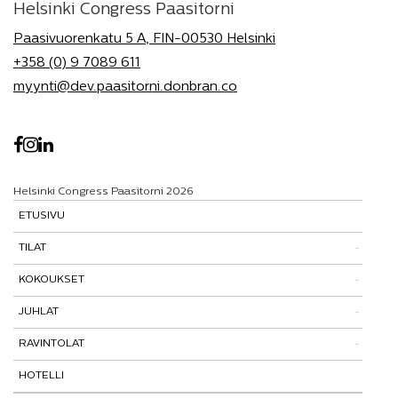
Helsinki Congress Paasitorni
Paasivuorenkatu 5 A, FIN-00530 Helsinki
+358 (0) 9 7089 611
myynti@dev.paasitorni.donbran.co
Helsinki Congress Paasitorni 2026
ETUSIVU
TILAT
KOKOUKSET
Tutustu tiloihimme
JUHLAT
Tilat ja tarinat
Kokouspaketit
RAVINTOLAT
Paasitorni-testi
Lisäpalvelut
Pikkujoulut
HOTELLI
Paasiravintola