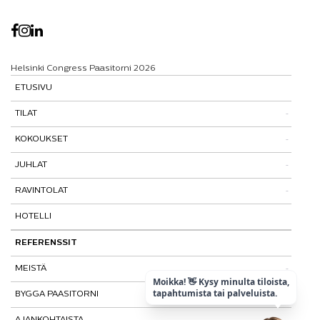
Helsinki Congress Paasitorni 2026
ETUSIVU
TILAT
KOKOUKSET
Tutustu tiloihimme
JUHLAT
Tilat ja tarinat
Kokouspaketit
RAVINTOLAT
Paasitorni-testi
Lisäpalvelut
Pikkujoulut
HOTELLI
Paasiravintola
Muut ravintolat
REFERENSSIT
MEISTÄ
Moikka! 👋 Kysy minulta tiloista,
tapahtumista tai palveluista.
BYGGA PAASITORNI
Kohtaamispaikka