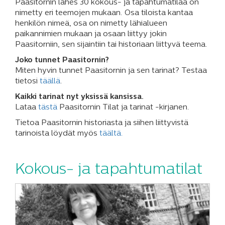
Paasitornin lähes 30 kokous- ja tapahtumatilaa on
nimetty eri teemojen mukaan. Osa tiloista kantaa
henkilön nimeä, osa on nimetty lähialueen
paikannimien mukaan ja osaan liittyy jokin
Paasitorniin, sen sijaintiin tai historiaan liittyvä teema.
Joko tunnet Paasitornin?
Miten hyvin tunnet Paasitornin ja sen tarinat? Testaa
tietosi
täällä
.
Kaikki tarinat nyt yksissä kansissa.
Lataa
tästä
Paasitornin Tilat ja tarinat -kirjanen.
Tietoa Paasitornin historiasta ja siihen liittyvistä
tarinoista löydät myös
täältä.
Kokous- ja tapahtumatilat