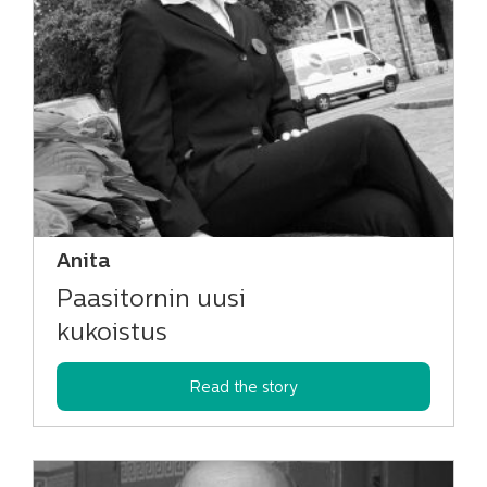
Anita
Paasitornin uusi
kukoistus
Read the story