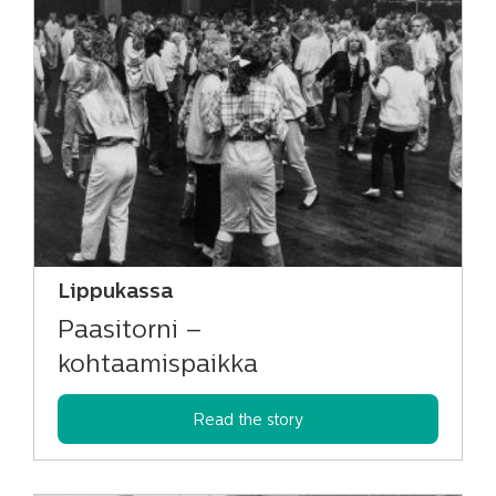
Lippukassa
Paasitorni –
kohtaamispaikka
Read the story