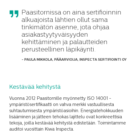
Paasitornissa on aina sertifioinnin
alkuajoista lähtien ollut sama
tinkimätön asenne, jota ohjaa
asiakastyytyväisyyden
kehittäminen ja palautteiden
perusteellinen läpikäynti.
- PAULA MIKKOLA, PÄÄARVIOIJA, INSPECTA SERTIFIOINTI OY
Kestävää kehitystä
Vuonna 2012 Paasitornille myönnetty ISO 14001 -
ympäristösertifikaatti on vahva merkki vastuullisesta
suhtautumisesta ympäristöasioihin. Energiatehokkuuden
lisääminen ja jätteen tehokas lajittelu ovat konkreettisia
tekoja, joilla kestävää kehitystä edistetään. Toimintamme
auditoi vuosittain Kiwa Inspecta.