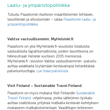
Laatu- ja ympäristöpolitiikka
Tutustu Paasitornin itselleen määrittelemiin tehtäviin,
tavoitteisiin ja sitoutumisiin – lataa
Paasitornin laatu- ja
ympäristöpolitiikka
Valitse vastuullisemmin, MyHelsinki.fi:
Paasitorni on yksi MyHelsinki.fi-sivustolle listatuista
vastuullisista tapahtumatiloista, joiden tavoitteena on
hiilineutraali Helsinki vuoteen 2035 mennessä.
MyHelsinki.fi -sivuston Valitse vastuullisemmin -palvelu
auttaa asiakkaita löytämään kestävämpiä helsinkiläisiä
palveluntuottajia.
Lue lisää palvelusta
Visit Finland – Sustainable Travel Finland:
Paasitorni on myös mukana Visit Finlandin
Sustainable
Travel Finland
-ohjelmassa, jonka sähköinen työkalu
auttaa osallistuvia yrityksiä matkalla kestävän kehityksen
mukaiseen matkailutoimintaan. Vaadittujen kriteerien