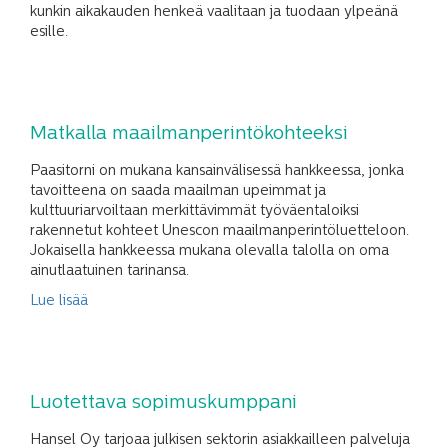
kunkin aikakauden henkeä vaalitaan ja tuodaan ylpeänä
esille.
Matkalla maailmanperintö­kohteeksi
Paasitorni on mukana kansainvälisessä hankkeessa, jonka
tavoitteena on saada maailman upeimmat ja
kulttuuriarvoiltaan merkittävimmät työväentaloiksi
rakennetut kohteet Unescon maailmanperintöluetteloon.
Jokaisella hankkeessa mukana olevalla talolla on oma
ainutlaatuinen tarinansa.
Lue lisää
Luotettava sopimuskumppani
Hansel Oy tarjoaa julkisen sektorin asiakkailleen palveluja