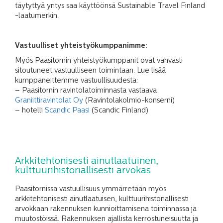
täytyttyä yritys saa käyttöönsä Sustainable Travel Finland
-laatumerkin.
Vastuulliset yhteistyökumppanimme:
Myös Paasitornin yhteistyökumppanit ovat vahvasti
sitoutuneet vastuulliseen toimintaan. Lue lisää
kumppaneittemme vastuullisuudesta:
– Paasitornin ravintolatoiminnasta vastaava
Graniittiravintolat Oy
(Ravintolakolmio-konserni)
– hotelli
Scandic Paasi
(Scandic Finland)
Arkkitehtonisesti ainutlaatuinen,
kulttuurihistoriallisesti arvokas
Paasitornissa vastuullisuus ymmärretään myös
arkkitehtonisesti ainutlaatuisen, kulttuurihistoriallisesti
arvokkaan rakennuksen kunnioittamisena toiminnassa ja
muutostöissä. Rakennuksen ajallista kerrostuneisuutta ja