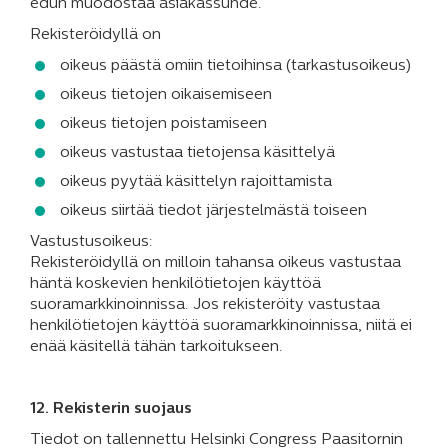
edun muodostaa asiakassuhde.
Rekisteröidyllä on
oikeus päästä omiin tietoihinsa (tarkastusoikeus)
oikeus tietojen oikaisemiseen
oikeus tietojen poistamiseen
oikeus vastustaa tietojensa käsittelyä
oikeus pyytää käsittelyn rajoittamista
oikeus siirtää tiedot järjestelmästä toiseen
Vastustusoikeus:
Rekisteröidyllä on milloin tahansa oikeus vastustaa
häntä koskevien henkilötietojen käyttöä
suoramarkkinoinnissa. Jos rekisteröity vastustaa
henkilötietojen käyttöä suoramarkkinoinnissa, niitä ei
enää käsitellä tähän tarkoitukseen.
12. Rekisterin suojaus
Tiedot on tallennettu Helsinki Congress Paasitornin