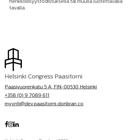
henkilöllisyystodistuksella tai muulla luotettavalla
tavalla.
Helsinki Congress Paasitorni
Paasivuorenkatu 5 A, FIN-00530 Helsinki
+358 (0) 9 7089 611
myynti@dev.paasitorni.donbran.co