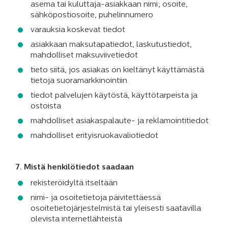
asema tai kuluttaja-asiakkaan nimi; osoite,
sähköpostiosoite, puhelinnumero
varauksia koskevat tiedot
asiakkaan maksutapatiedot, laskutustiedot,
mahdolliset maksuviivetiedot
tieto siitä, jos asiakas on kieltänyt käyttämästä
tietoja suoramarkkinointiin
tiedot palvelujen käytöstä, käyttötarpeista ja
ostoista
mahdolliset asiakaspalaute- ja reklamointitiedot
mahdolliset erityisruokavaliotiedot
7. Mistä henkilötiedot saadaan
rekisteröidyltä itseltään
nimi- ja osoitetietoja päivitettäessä
osoitetietojärjestelmistä tai yleisesti saatavilla
olevista internetlähteistä