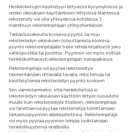
Henkilötietojen käsittelyyn liittyvissä kysymyksissä ja
omien oikeuksien käyttämiseen liittyvissä tilanteissa
rekisteröity voi olla yhteydessä kohdassa 2
mainittuun rekisterinpitäjän yhteyshenkilöön.
Tarkastusoikeutta koskeva pyyntö tai muu
rekisteröidyn oikeuksien toteuttamista koskeva
pyyntö rekisterinpitäjälle tulee tehdä kirjallisesti joko
sähköpostilla tai postitse. Pyynnön voi myös esittää
henkilökohtaisesti rekisterinpitäjän toimipaikassa.
Rekisterinpitäjä voi pyytää rekisteröityä
täsmentämään riittävällä tavalla, mitä tietoja tai
käsittelytoimia rekisteröidyn pyyntö koskeen.
Sen varmistamiseksi, että henkilötietoja ei
rekisteröidyn oikeuksien käyttöön liittyen luovuteta
muulle kuin rekisteröidylle itselleen, rekisterinpitäjä
voi tarvittaessa pyytää rekisteröityä toimittamaan
tarkastuspyynnön allekirjoitettuna. Rekisterinpitäjä
voi myös pyytää pyynnön tekijää todistamaan
henkilöllisyytensä virallisella