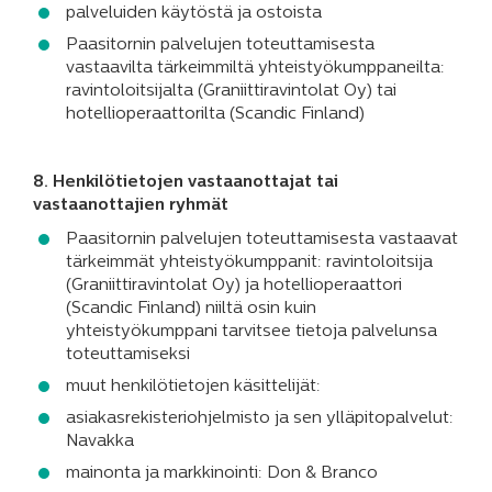
palveluiden käytöstä ja ostoista
Paasitornin palvelujen toteuttamisesta
vastaavilta tärkeimmiltä yhteistyökumppaneilta:
ravintoloitsijalta (Graniittiravintolat Oy) tai
hotellioperaattorilta (Scandic Finland)
8. Henkilötietojen vastaanottajat tai
vastaanottajien ryhmät
Paasitornin palvelujen toteuttamisesta vastaavat
tärkeimmät yhteistyökumppanit: ravintoloitsija
(Graniittiravintolat Oy) ja hotellioperaattori
(Scandic Finland) niiltä osin kuin
yhteistyökumppani tarvitsee tietoja palvelunsa
toteuttamiseksi
muut henkilötietojen käsittelijät:
asiakasrekisteriohjelmisto ja sen ylläpitopalvelut:
Navakka
mainonta ja markkinointi: Don & Branco