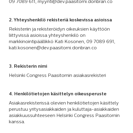
09 7089 611, myynti@dev.paasitorni.donbran.co
2. Yhteyshenkilö rekisteriä koskevissa asioissa
Rekisteriin ja rekisteröidyn oikeuksien käyttöön
liittyvissä asioissa yhteyshenkilö on
markkinointipäällikkö Kati Kosonen, 09 7089 691,
kati.kosonen@dev.paasitorni.donbran.co
3. Rekisterin nimi
Helsinki Congress Paasitornin asiakasrekisteri
4. Henkilötietojen käsittelyn oikeusperuste
Asiakasrekisterissä olevien henkilötietojen käsittely
perustuu yritysasiakkaiden ja kuluttaja-asiakkaiden
asiakkuussuhteeseen Helsinki Congress Paasitornin
kanssa.