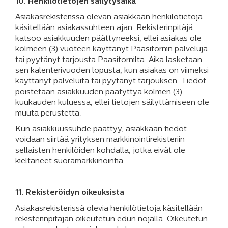
10. Henkilötietojen säilytysaika
Asiakasrekisterissä olevan asiakkaan henkilötietoja
käsitellään asiakassuhteen ajan. Rekisterinpitäjä
katsoo asiakkuuden päättyneeksi, ellei asiakas ole
kolmeen (3) vuoteen käyttänyt Paasitornin palveluja
tai pyytänyt tarjousta Paasitornilta. Aika lasketaan
sen kalenterivuoden lopusta, kun asiakas on viimeksi
käyttänyt palveluita tai pyytänyt tarjouksen. Tiedot
poistetaan asiakkuuden päätyttyä kolmen (3)
kuukauden kuluessa, ellei tietojen säilyttämiseen ole
muuta perustetta.
Kun asiakkuussuhde päättyy, asiakkaan tiedot
voidaan siirtää yrityksen markkinointirekisteriin
sellaisten henkilöiden kohdalla, jotka eivät ole
kieltäneet suoramarkkinointia.
11. Rekisteröidyn oikeuksista
Asiakasrekisterissä olevia henkilötietoja käsitellään
rekisterinpitäjän oikeutetun edun nojalla. Oikeutetun