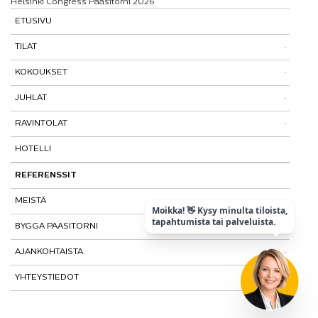
Helsinki Congress Paasitorni 2026
ETUSIVU
TILAT
KOKOUKSET
Tutustu tiloihimme
JUHLAT
Tilat ja tarinat
Kokouspaketit
RAVINTOLAT
Paasitorni-testi
Lisäpalvelut
Pikkujoulut
HOTELLI
Paasiravintola
Muut ravintolat
REFERENSSIT
MEISTÄ
Moikka! 👋 Kysy minulta tiloista,
tapahtumista tai palveluista.
BYGGA PAASITORNI
Kohtaamispaikka
AJANKOHTAISTA
Laatu ja vastuullisuus
YHTEYSTIEDOT
Historia
Tietosuojaseloste
Matkalla maailmanperintökohteeksi