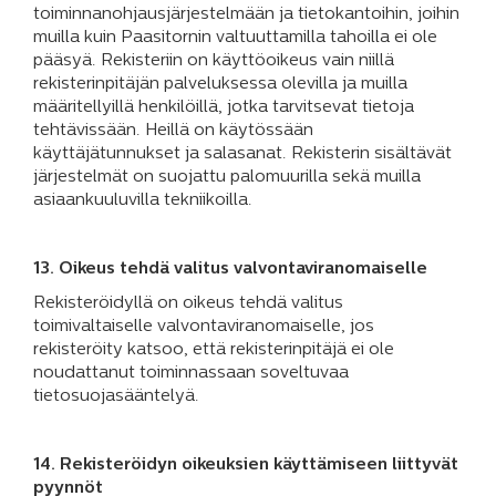
toiminnanohjausjärjestelmään ja tietokantoihin, joihin
muilla kuin Paasitornin valtuuttamilla tahoilla ei ole
pääsyä. Rekisteriin on käyttöoikeus vain niillä
rekisterinpitäjän palveluksessa olevilla ja muilla
määritellyillä henkilöillä, jotka tarvitsevat tietoja
tehtävissään. Heillä on käytössään
käyttäjätunnukset ja salasanat. Rekisterin sisältävät
järjestelmät on suojattu palomuurilla sekä muilla
asiaankuuluvilla tekniikoilla.
13. Oikeus tehdä valitus valvontaviranomaiselle
Rekisteröidyllä on oikeus tehdä valitus
toimivaltaiselle valvontaviranomaiselle, jos
rekisteröity katsoo, että rekisterinpitäjä ei ole
noudattanut toiminnassaan soveltuvaa
tietosuojasääntelyä.
14. Rekisteröidyn oikeuksien käyttämiseen liittyvät
pyynnöt