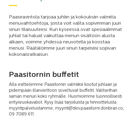
Paasiravintola tarjoaa juhliin ja kokouksiin valmiita
menuvaihtoehtoja, joista voit valita sopivimman juuri
sinun tilaisuuteesi. Kun kyseessä ovat spesiaalimmat
juhlat tai haluat vaikuttaa menun sisältöön alusta
alkaen, voimme yhdessä neuvotella ja koostaa
menusi. Räätälöimme juuri sinun tarpeisiisi sopivan
kokonaisratkaisun.
Paasitornin buffetit
Alla esittelemme Paasitornin valmiiksi kootut juhlaan ja
pidempään illanviettoon soveltuvat buffetit. Valitsethan
saman menun koko ryhmälle. Huomioimme luonnollisesti
erityisruokavaliot. Kysy lisää tarjoiluista ja hinnoittelusta
myyntipalvelustamme, myynti@dev.paasitorni.donbran.co,
09 7089 611.