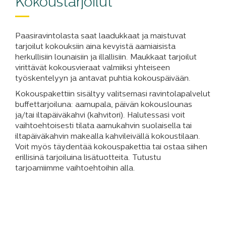
Kokoustarjoilut
Paasiravintolasta saat laadukkaat ja maistuvat
tarjoilut kokouksiin aina kevyistä aamiaisista
herkullisiin lounaisiin ja illallisiin. Maukkaat tarjoilut
virittävät kokousvieraat valmiiksi yhteiseen
työskentelyyn ja antavat puhtia kokouspäivään.
Kokouspakettiin sisältyy valitsemasi ravintolapalvelut
buffettarjoiluna: aamupala, päivän kokouslounas
ja/tai iltapäiväkahvi (kahvitori). Halutessasi voit
vaihtoehtoisesti tilata aamukahvin suolaisella tai
iltapäiväkahvin makealla kahvileivällä kokoustilaan.
Voit myös täydentää kokouspakettia tai ostaa siihen
erillisinä tarjoiluina lisätuotteita. Tutustu
tarjoamiimme vaihtoehtoihin alla.