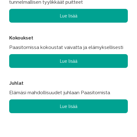
tunnelmallisen tyylikkäät puitteet
Lue lisää
Kokoukset
Paasitornissa kokoustat vaivatta ja elämyksellisesti
Lue lisää
Juhlat
Elämäsi mahdollisuudet juhlaan Paasitornista
Lue lisää