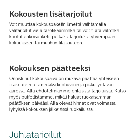
Kokousten lisätarjoilut
Voit muuttaa kokouspaketin ilmettä vaihtamalla
välitarjoilut vielä tasokkaammiksi tai voit tilata valmiiksi
kootut erikoispaketit pelkäksi tarjoiluksi lyhyempään
kokoukseen tai muuhun tilaisuuteen.
Kokouksen päätteeksi
Onnistunut kokouspäivä on mukava päättää yhteiseen
tilaisuuteen esimerkiksi kuohuviinin ja pikkusyötävän
ääressä. Alla ehdotelmiamme erilaisista tarjoiluista. Katso
myös buffetlistamme, mikäli haluat ruokaisamman
päätöksen päivääsi. Alla olevat hinnat ovat voimassa
lyhyissä kokouksen jälkeisissä ruokailuissa.
Juhlatarjoilut