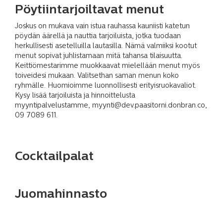
Pöytiintarjoiltavat menut
Joskus on mukava vain istua rauhassa kauniisti katetun
pöydän äärellä ja nauttia tarjoiluista, jotka tuodaan
herkullisesti asetelluilla lautasilla. Nämä valmiiksi kootut
menut sopivat juhlistamaan mitä tahansa tilaisuutta.
Keittiömestarimme muokkaavat mielellään menut myös
toiveidesi mukaan. Valitsethan saman menun koko
ryhmälle. Huomioimme luonnollisesti erityisruokavaliot.
Kysy lisää tarjoiluista ja hinnoittelusta
myyntipalvelustamme, myynti@dev.paasitorni.donbran.co,
09 7089 611.
Cocktailpalat
Juomahinnasto