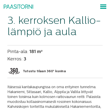
3. kerroksen Kallio-
lämpiö ja aula
Pinta-ala:
181 m²
Kerros:
3
Tutustu tilaan 360° kuvina
Itäisessä kantakaupungissa on oma erityinen tunnelma.
Hakaniemi, Siltasaari, Kallio, Alppila ja Vallila liittyvät
toinen toisiinsa kuin kolmosen raitiovaunun reitti. Palasista
muodostuu kollaasinomaisesti rosoinen kokonaisuus:
Kahvisiskojen toriteltta mukulakivisellä Hakaniementorilla,