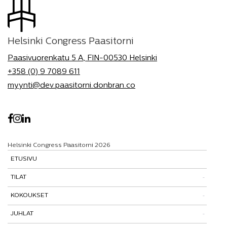
Helsinki Congress Paasitorni
Paasivuorenkatu 5 A, FIN-00530 Helsinki
+358 (0) 9 7089 611
myynti@dev.paasitorni.donbran.co
Helsinki Congress Paasitorni 2026
ETUSIVU
TILAT
KOKOUKSET
Tutustu tiloihimme
JUHLAT
Tilat ja tarinat
Kokouspaketit