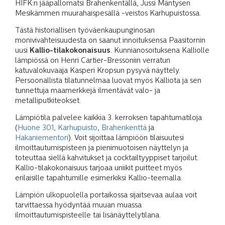
HIFK:n jääpallomatsi Brahenkentällä, Jussi Mäntysen
Mesikämmen muurahaispesällä -veistos Karhupuistossa.
Tästä historiallisen työväenkaupunginosan
monivivahteisuudesta on saanut innoituksensa Paasitornin
uusi
Kallio-tilakokonaisuus
. Kunnianosoituksena Kalliolle
lämpiössä on Henri Cartier-Bressoniin verratun
katuvalokuvaaja Kasperi Kropsun pysyvä näyttely.
Persoonallista tilatunnelmaa luovat myös Kalliota ja sen
tunnettuja maamerkkejä ilmentävät valo- ja
metalliputkiteokset.
Lämpiötila palvelee kaikkia 3. kerroksen tapahtumatiloja
(
Huone 301
,
Karhupuisto
,
Brahenkenttä
ja
Hakaniementori
). Voit sijoittaa lämpiöön tilaisuutesi
ilmoittautumispisteen ja pienimuotoisen näyttelyn ja
toteuttaa siellä kahvitukset ja cocktailtyyppiset tarjoilut.
Kallio-tilakokonaisuus tarjoaa uniikit puitteet myös
erilaisille tapahtumille esimerkiksi Kallio-teemalla.
Lämpiön ulkopuolella portaikossa sijaitsevaa aulaa voit
tarvittaessa hyödyntää muuan muassa
ilmoittautumispisteelle tai lisänäyttelytilana.