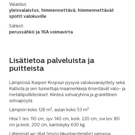
Valaistus:
yleisvalaistus, himmennettävä; himmennettävät
spotit valokuville
Sähköt:
perussähkö ja 16A voimavirta
Lisätietoa palveluista ja
puitteista
Lämpiössä Kasperi Kropsun pysyvä valokuvanäyttely sekä
Kalliota ja sen tunnettuja maamerkkejä ilmentävät valo- ja
metalliputkiteokset. Kiinteä sohvaryhmä ja graniittinen
sohvapöytä.
2
2
Lämpiön koko 128 m
, aulan koko 53 m
Hissi 1: lev. 110 cm, syv. 140 cm, kork. 220 cm, ovi lev. 80
cm ja kork. 200 cm, kantokyky 630 kg.
Lähimmät wc-tilat (myös liikuntaesteisille) samassa