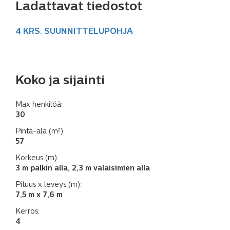
Ladattavat tiedostot
4 KRS. SUUNNITTELUPOHJA
Koko ja sijainti
Max henkilöä:
30
Pinta-ala (m²):
57
Korkeus (m):
3 m palkin alla, 2,3 m valaisimien alla
Pituus x leveys (m):
7,5 m x 7,6 m
Kerros:
4