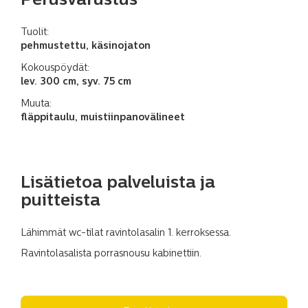
Perusvarustus
Tuolit:
pehmustettu, käsinojaton
Kokouspöydät:
lev. 300 cm, syv. 75 cm
Muuta:
fläppitaulu, muistiinpanovälineet
Lisätietoa palveluista ja
puitteista
Lähimmät wc-tilat ravintolasalin 1. kerroksessa.
Ravintolasalista porrasnousu kabinettiin.