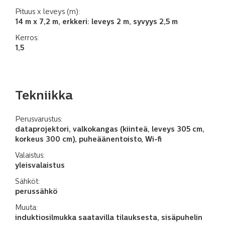
Pituus x leveys (m):
14 m x 7,2 m, erkkeri: leveys 2 m, syvyys 2,5 m
Kerros:
1,5
Tekniikka
Perusvarustus:
dataprojektori, valkokangas (kiinteä, leveys 305 cm,
korkeus 300 cm), puheäänentoisto, Wi-fi
Valaistus:
yleisvalaistus
Sähköt:
perussähkö
Muuta:
induktiosilmukka saatavilla tilauksesta, sisäpuhelin