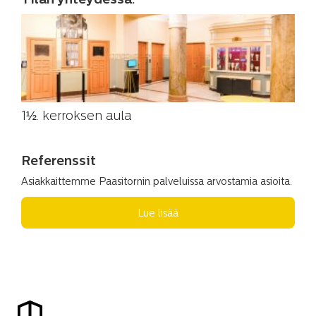
Tilan yhteydessä:
1½. kerroksen aula
Referenssit
Asiakkaittemme Paasitornin palveluissa arvostamia asioita.
Lue lisää