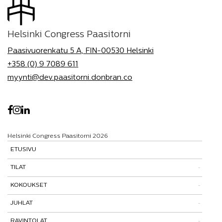
Helsinki Congress Paasitorni
Paasivuorenkatu 5 A, FIN-00530 Helsinki
+358 (0) 9 7089 611
myynti@dev.paasitorni.donbran.co
Helsinki Congress Paasitorni 2026
ETUSIVU
TILAT
KOKOUKSET
Tutustu tiloihimme
JUHLAT
Tilat ja tarinat
Kokouspaketit
RAVINTOLAT
Paasitorni-testi
Lisäpalvelut
Pikkujoulut