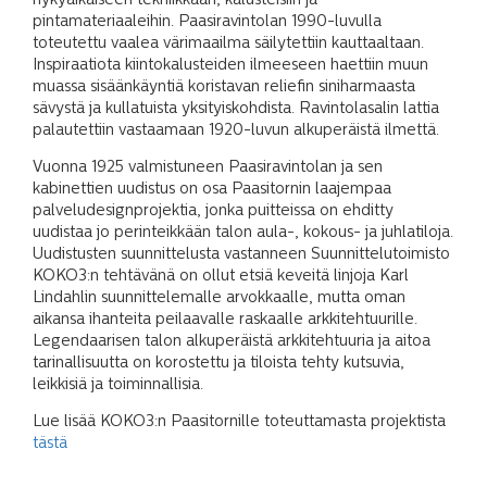
nykyaikaiseen tekniikkaan, kalusteisiin ja
pintamateriaaleihin. Paasiravintolan 1990-luvulla
toteutettu vaalea värimaailma säilytettiin kauttaaltaan.
Inspiraatiota kiintokalusteiden ilmeeseen haettiin muun
muassa sisäänkäyntiä koristavan reliefin siniharmaasta
sävystä ja kullatuista yksityiskohdista. Ravintolasalin lattia
palautettiin vastaamaan 1920-luvun alkuperäistä ilmettä.
Vuonna 1925 valmistuneen Paasiravintolan ja sen
kabinettien uudistus on osa Paasitornin laajempaa
palveludesignprojektia, jonka puitteissa on ehditty
uudistaa jo perinteikkään talon aula-, kokous- ja juhlatiloja.
Uudistusten suunnittelusta vastanneen Suunnittelutoimisto
KOKO3:n tehtävänä on ollut etsiä keveitä linjoja Karl
Lindahlin suunnittelemalle arvokkaalle, mutta oman
aikansa ihanteita peilaavalle raskaalle arkkitehtuurille.
Legendaarisen talon alkuperäistä arkkitehtuuria ja aitoa
tarinallisuutta on korostettu ja tiloista tehty kutsuvia,
leikkisiä ja toiminnallisia.
Lue lisää KOKO3:n Paasitornille toteuttamasta projektista
tästä