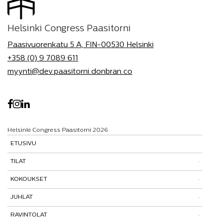
Helsinki Congress Paasitorni
Paasivuorenkatu 5 A, FIN-00530 Helsinki
+358 (0) 9 7089 611
myynti@dev.paasitorni.donbran.co
Helsinki Congress Paasitorni 2026
ETUSIVU
TILAT
KOKOUKSET
Tutustu tiloihimme
JUHLAT
Tilat ja tarinat
Kokouspaketit
RAVINTOLAT
Paasitorni-testi
Lisäpalvelut
Pikkujoulut