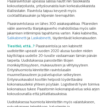
Paasiravintolan upeassa salissa nautit niin tasokkaista
kokoustarjoiluista, yrityslounaista kuin korkealuokkaisista
illallisistakin. Ravintola taipuu kevyesti myös
cocktailtilaisuuksiin ja hilpeisiin teemajuhliin.
Paasiravintolassa on lähes 300 asiakaspaikkaa. Pilareiden
väliin asennettu tilanjakajaverho mahdollistaa myös salin
jakamisen intiimimpiä tapahtumia varten. Kaksi kabinettia,
Salikabinetti
ja
Lasikabinetti
, täydentävät kokonaisuuden.
Tiesitkö, että…?
Paasiravintola ja sen kabinetit
uudistettiin upeasti vuoden 2020 alussa tuoden niiden
käyttötapa uudelle 20-luvulle vastaamaan tämän päivän
tarpeita. Uudistuksessa panostettiin tilojen
monikäyttöisyyteen, mukavuuteen ja viihtyisyyteen.
Erityishuomiota kiinnitettiin ravintolasalin
muunneltavuuteen ja palvelupolun selkeyteen.
Erityisruokavaliot koottiin helposti löydettäväksi
kokonaisuudeksi yhteen pöytään. Logistisesti hyvin toimiva
kokonaisuus tukee Paasitornin kokonaispalvelua sekä arjen
kokouslounailla että juhlatilaisuuksissa.
Uudistuksessa huomiota kiinnitettiin myös valaistukseen,