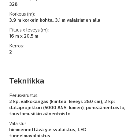
328
Korkeus (m):
3,9 m korkein kohta, 3,1 m valaisimien alla
Pituus x leveys (m):
16 m x 20,5 m
Kerros:
2
Tekniikka
Perusvarustus:
2 kpl valkokangas (kiinteä, leveys 280 cm), 2 kpl
dataprojektori (5000 ANSI lumen), puheäänentoisto,
taustamusiikin äänentoisto
Valaistus:
himmennettävä yleisvalaistus, LED-
tunnelmavalaistus