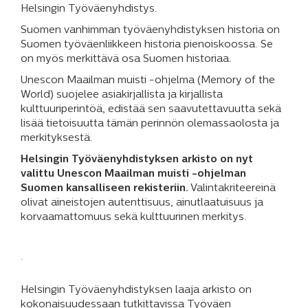
Helsingin Työväenyhdistys.
Suomen vanhimman työväenyhdistyksen historia on
Suomen työväenliikkeen historia pienoiskoossa. Se
on myös merkittävä osa Suomen historiaa.
Unescon Maailman muisti -ohjelma (Memory of the
World) suojelee asiakirjallista ja kirjallista
kulttuuriperintöä, edistää sen saavutettavuutta sekä
lisää tietoisuutta tämän perinnön olemassaolosta ja
merkityksestä.
Helsingin Työväenyhdistyksen arkisto on nyt
valittu Unescon Maailman muisti -ohjelman
Suomen kansalliseen rekisteriin.
Valintakriteereinä
olivat aineistojen autenttisuus, ainutlaatuisuus ja
korvaamattomuus sekä kulttuurinen merkitys.
.
Helsingin Työväenyhdistyksen laaja arkisto on
kokonaisuudessaan tutkittavissa Työväen