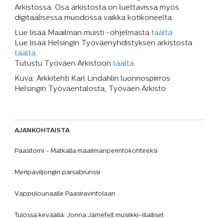
Arkistossa. Osa arkistosta on luettavissa myös
digitaalisessa muodossa vaikka kotikoneelta.
Lue lisää Maailman muisti -ohjelmasta
täältä
Lue lisää Helsingin Työväenyhdistyksen arkistosta
täältä
Tutustu Työväen Arkistoon
täältä
Kuva: Arkkitehti Karl Lindahlin luonnospiirros
Helsingin Työväentalosta, Työväen Arkisto
AJANKOHTAISTA
Paasitorni - Matkalla maailmanperintökohteeksi
Meripaviljongin parsabrunssi
Vappulounaalle Paasiravintolaan
Tulossa keväällä: Jonna Järnefelt musiikki-illalliset