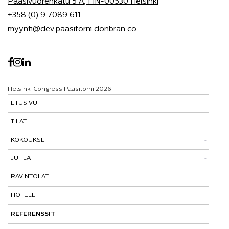
Paasivuorenkatu 5 A, FIN-00530 Helsinki
+358 (0) 9 7089 611
myynti@dev.paasitorni.donbran.co
Helsinki Congress Paasitorni 2026
ETUSIVU
TILAT
KOKOUKSET
Tutustu tiloihimme
JUHLAT
Tilat ja tarinat
Kokouspaketit
RAVINTOLAT
Paasitorni-testi
Lisäpalvelut
Pikkujoulut
HOTELLI
Paasiravintola
Muut ravintolat
REFERENSSIT