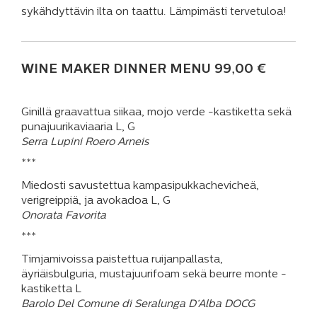
sykähdyttävin ilta on taattu. Lämpimästi tervetuloa!
WINE MAKER DINNER MENU 99,00 €
Ginillä graavattua siikaa, mojo verde -kastiketta sekä
punajuurikaviaaria L, G
Serra Lupini Roero Arneis
***
Miedosti savustettua kampasipukkachevicheä,
verigreippiä, ja avokadoa L, G
Onorata Favorita
***
Timjamivoissa paistettua ruijanpallasta,
äyriäisbulguria, mustajuurifoam sekä beurre monte -
kastiketta L
Barolo Del Comune di Seralunga D’Alba DOCG