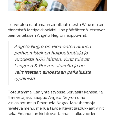
Tervetuloa nauttimaan ainutlaatuisesta Wine maker
dinneristä Meripaviljonkiin! Illan päätähtenä loistavat
piemontelaisen Angelo Negron huippuviinit.
Angelo Negro on Piemonten alueen
perheomisteinen huipputuottaja jo
vuodesta 1670 lähtien. Viinit tulevat
Langhen & Roeron alueelta ja ne
valmistetaan ainoastaan paikallisista
rypäleistä.
Toteutamme illan yhteistyössä Servaalin kanssa, ja
illan vetäjäksi saapuu Angelo Negron oma
viiniasiantuntija Emanuela Negro. Makuhermoja
hivelevä menu, menua täydentävät laadukkaat viinit
sekä Emanuelan kiehtovat tarinat – alkuvuoden