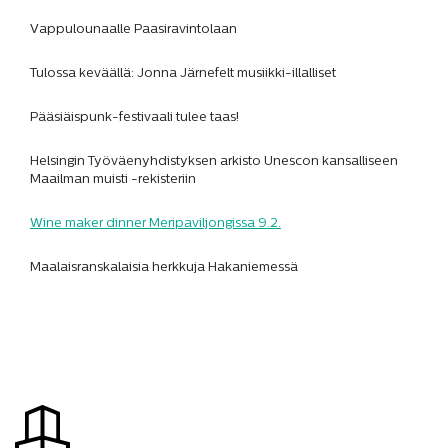
Vappulounaalle Paasiravintolaan
Tulossa keväällä: Jonna Järnefelt musiikki-illalliset
Pääsiäispunk-festivaali tulee taas!
Helsingin Työväenyhdistyksen arkisto Unescon kansalliseen
Maailman muisti -rekisteriin
Wine maker dinner Meripaviljongissa 9.2.
Maalaisranskalaisia herkkuja Hakaniemessä