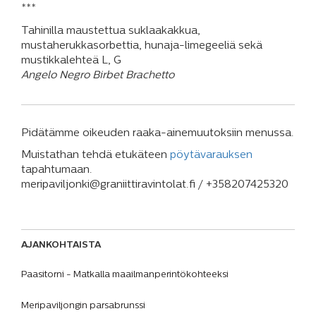
***
Tahinilla maustettua suklaakakkua,
mustaherukkasorbettia, hunaja-limegeeliä sekä
mustikkalehteä L, G
Angelo Negro Birbet Brachetto
Pidätämme oikeuden raaka-ainemuutoksiin menussa.
Muistathan tehdä etukäteen
pöytävarauksen
tapahtumaan.
meripaviljonki@graniittiravintolat.fi / +358207425320
AJANKOHTAISTA
Paasitorni - Matkalla maailmanperintökohteeksi
Meripaviljongin parsabrunssi