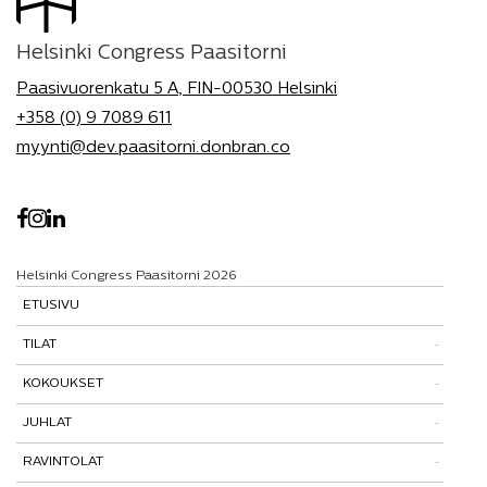
Helsinki Congress Paasitorni
Paasivuorenkatu 5 A, FIN-00530 Helsinki
+358 (0) 9 7089 611
myynti@dev.paasitorni.donbran.co
Helsinki Congress Paasitorni 2026
ETUSIVU
TILAT
KOKOUKSET
Tutustu tiloihimme
JUHLAT
Tilat ja tarinat
Kokouspaketit
RAVINTOLAT
Paasitorni-testi
Lisäpalvelut
Pikkujoulut