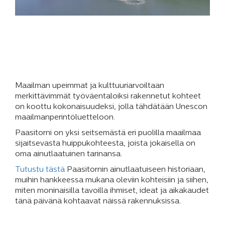
Maailman upeimmat ja kulttuuriarvoiltaan
merkittävimmät työväentaloiksi rakennetut kohteet
on koottu kokonaisuudeksi, jolla tähdätään Unescon
maailmanperintöluetteloon.
Paasitorni on yksi seitsemästä eri puolilla maailmaa
sijaitsevasta huippukohteesta, joista jokaisella on
oma ainutlaatuinen tarinansa.
Tutustu tästä
Paasitornin ainutlaatuiseen historiaan,
muihin hankkeessa mukana oleviin kohteisiin ja siihen,
miten moninaisilla tavoilla ihmiset, ideat ja aikakaudet
tänä päivänä kohtaavat näissä rakennuksissa.