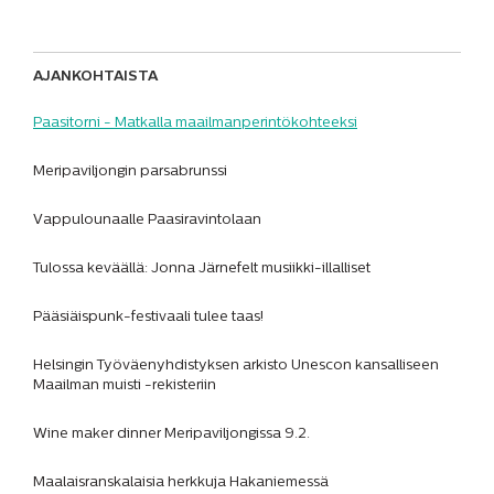
AJANKOHTAISTA
Paasitorni - Matkalla maailmanperintökohteeksi
Meripaviljongin parsabrunssi
Vappulounaalle Paasiravintolaan
Tulossa keväällä: Jonna Järnefelt musiikki-illalliset
Pääsiäispunk-festivaali tulee taas!
Helsingin Työväenyhdistyksen arkisto Unescon kansalliseen
Maailman muisti -rekisteriin
Wine maker dinner Meripaviljongissa 9.2.
Maalaisranskalaisia herkkuja Hakaniemessä