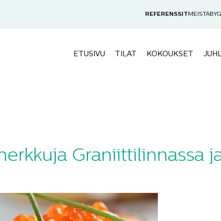
REFERENSSIT
MEISTÄ
BYG
ETUSIVU
TILAT
KOKOUKSET
JUH
herkkuja Graniittilinnassa 