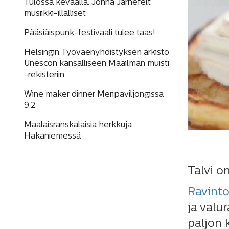
Tulossa keväällä: Jonna Järnefelt
musiikki-illalliset
Pääsiäispunk-festivaali tulee taas!
Helsingin Työväenyhdistyksen arkisto
Unescon kansalliseen Maailman muisti
-rekisteriin
Wine maker dinner Meripaviljongissa
9.2.
Maalaisranskalaisia herkkuja
Hakaniemessä
Talvi o
Ravinto
ja valur
paljon 