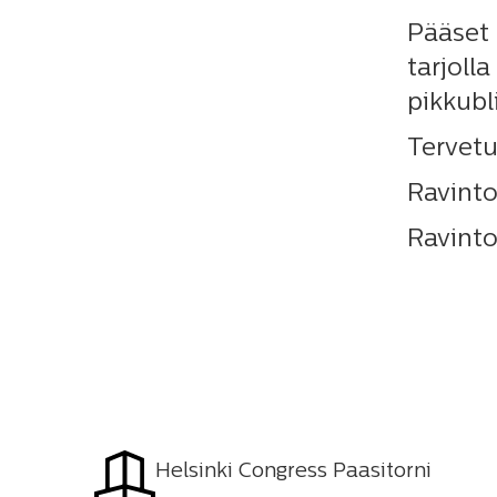
Pääset
tarjoll
pikkubli
Tervetu
Ravinto
Ravinto
Helsinki Congress Paasitorni