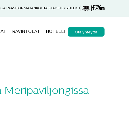
GA PAASITORNI
AJANKOHTAISTA
YHTEYSTIEDOT
LAT
RAVINTOLAT
HOTELLI
Ota yhteyttä
ja Meripaviljongissa