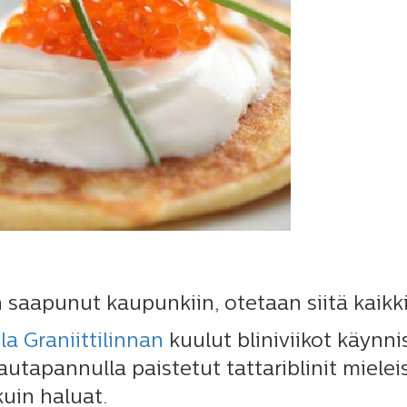
n saapunut kaupunkiin, otetaan siitä kaikki
la Graniittilinnan
kuulut bliniviikot käynnis
autapannulla paistetut tattariblinit mieleisii
kuin haluat.