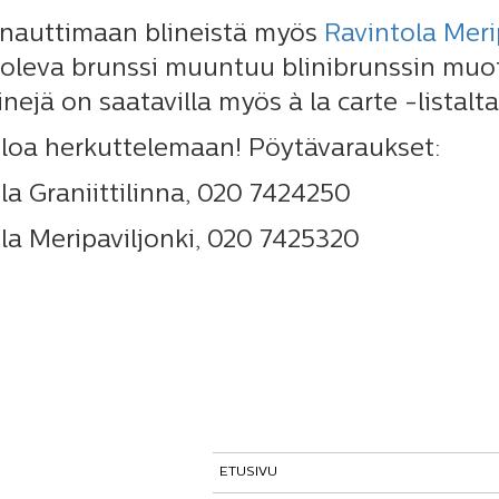
 nauttimaan blineistä myös
Ravintola Meri
a oleva brunssi muuntuu blinibrunssin muoto
nejä on saatavilla myös à la carte -listalta 
loa herkuttelemaan! Pöytävaraukset:
la Graniittilinna, 020 7424250
la Meripaviljonki, 020 7425320
ETUSIVU