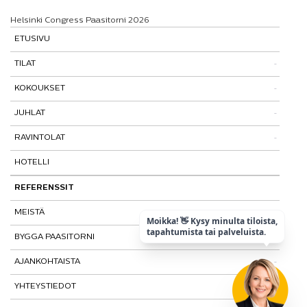
Helsinki Congress Paasitorni 2026
ETUSIVU
TILAT
KOKOUKSET
Tutustu tiloihimme
JUHLAT
Tilat ja tarinat
Kokouspaketit
RAVINTOLAT
Paasitorni-testi
Lisäpalvelut
Pikkujoulut
HOTELLI
Paasiravintola
Muut ravintolat
REFERENSSIT
MEISTÄ
Moikka! 👋 Kysy minulta tiloista,
tapahtumista tai palveluista.
BYGGA PAASITORNI
Kohtaamispaikka
AJANKOHTAISTA
Laatu ja vastuullisuus
YHTEYSTIEDOT
Historia
Tietosuojaseloste