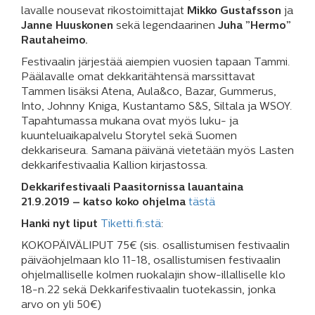
lavalle nousevat rikostoimittajat
Mikko Gustafsson
ja
Janne Huuskonen
sekä legendaarinen
Juha ”Hermo”
Rautaheimo.
Festivaalin järjestää aiempien vuosien tapaan Tammi.
Päälavalle omat dekkaritähtensä marssittavat
Tammen lisäksi Atena, Aula&co, Bazar, Gummerus,
Into, Johnny Kniga, Kustantamo S&S, Siltala ja WSOY.
Tapahtumassa mukana ovat myös luku- ja
kuunteluaikapalvelu Storytel sekä Suomen
dekkariseura. Samana päivänä vietetään myös Lasten
dekkarifestivaalia Kallion kirjastossa.
Dekkarifestivaali Paasitornissa lauantaina
21.9.2019 – katso koko ohjelma
tästä
Hanki nyt liput
Tiketti.fi:stä
:
KOKOPÄIVÄLIPUT 75€ (sis. osallistumisen festivaalin
päiväohjelmaan klo 11-18, osallistumisen festivaalin
ohjelmalliselle kolmen ruokalajin show-illalliselle klo
18-n.22 sekä Dekkarifestivaalin tuotekassin, jonka
arvo on yli 50€)