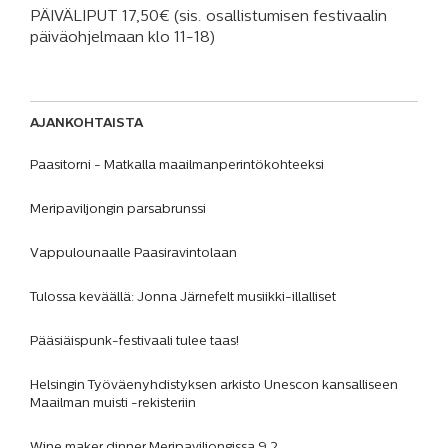
PÄIVÄLIPUT 17,50€ (sis. osallistumisen festivaalin
päiväohjelmaan klo 11-18)
AJANKOHTAISTA
Paasitorni - Matkalla maailmanperintökohteeksi
Meripaviljongin parsabrunssi
Vappulounaalle Paasiravintolaan
Tulossa keväällä: Jonna Järnefelt musiikki-illalliset
Pääsiäispunk-festivaali tulee taas!
Helsingin Työväenyhdistyksen arkisto Unescon kansalliseen
Maailman muisti -rekisteriin
Wine maker dinner Meripaviljongissa 9.2.