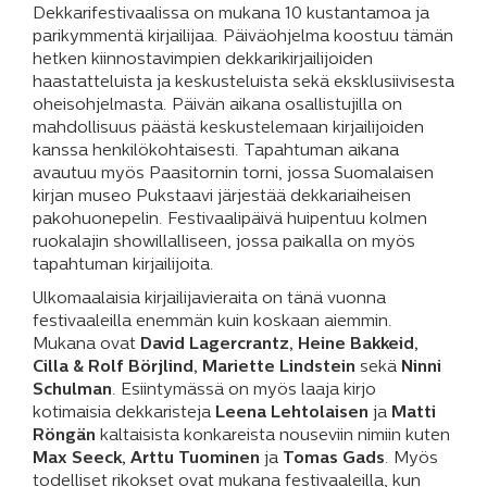
Dekkarifestivaalissa on mukana 10 kustantamoa ja
parikymmentä kirjailijaa. Päiväohjelma koostuu tämän
hetken kiinnostavimpien dekkarikirjailijoiden
haastatteluista ja keskusteluista sekä eksklusiivisesta
oheisohjelmasta. Päivän aikana osallistujilla on
mahdollisuus päästä keskustelemaan kirjailijoiden
kanssa henkilökohtaisesti. Tapahtuman aikana
avautuu myös Paasitornin torni, jossa Suomalaisen
kirjan museo Pukstaavi järjestää dekkariaiheisen
pakohuonepelin. Festivaalipäivä huipentuu kolmen
ruokalajin showillalliseen, jossa paikalla on myös
tapahtuman kirjailijoita.
Ulkomaalaisia kirjailijavieraita on tänä vuonna
festivaaleilla enemmän kuin koskaan aiemmin.
Mukana ovat
David Lagercrantz, Heine Bakkeid,
Cilla & Rolf Börjlind, Mariette Lindstein
sekä
Ninni
Schulman
. Esiintymässä on myös laaja kirjo
kotimaisia dekkaristeja
Leena Lehtolaisen
ja
Matti
Röngän
kaltaisista konkareista nouseviin nimiin kuten
Max Seeck, Arttu Tuominen
ja
Tomas Gads
. Myös
todelliset rikokset ovat mukana festivaaleilla, kun