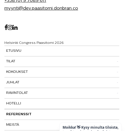
+358 (0) 9 7089 611
myynti@dev.paasitorni.donbran.co
Helsinki Congress Paasitorni 2026
ETUSIVU
TILAT
KOKOUKSET
Tutustu tiloihimme
JUHLAT
Tilat ja tarinat
Kokouspaketit
RAVINTOLAT
Paasitorni-testi
Lisäpalvelut
Pikkujoulut
HOTELLI
Paasiravintola
Muut ravintolat
REFERENSSIT
MEISTÄ
Moikka! 👋 Kysy minulta tiloista,