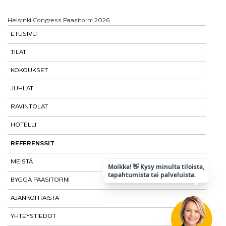
Helsinki Congress Paasitorni 2026
ETUSIVU
TILAT
KOKOUKSET
Tutustu tiloihimme
JUHLAT
Tilat ja tarinat
Kokouspaketit
RAVINTOLAT
Paasitorni-testi
Lisäpalvelut
Pikkujoulut
HOTELLI
Paasiravintola
Muut ravintolat
REFERENSSIT
MEISTÄ
Moikka! 👋 Kysy minulta tiloista,
tapahtumista tai palveluista.
BYGGA PAASITORNI
Kohtaamispaikka
AJANKOHTAISTA
Laatu ja vastuullisuus
YHTEYSTIEDOT
Historia
Tietosuojaseloste