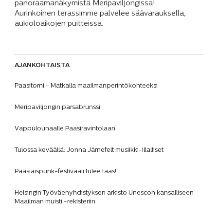
panoraamanäkymistä Meripaviljongissa!
Aurinkoinen terassimme palvelee säävarauksella,
aukioloaikojen puitteissa.
AJANKOHTAISTA
Paasitorni - Matkalla maailmanperintökohteeksi
Meripaviljongin parsabrunssi
Vappulounaalle Paasiravintolaan
Tulossa keväällä: Jonna Järnefelt musiikki-illalliset
Pääsiäispunk-festivaali tulee taas!
Helsingin Työväenyhdistyksen arkisto Unescon kansalliseen
Maailman muisti -rekisteriin