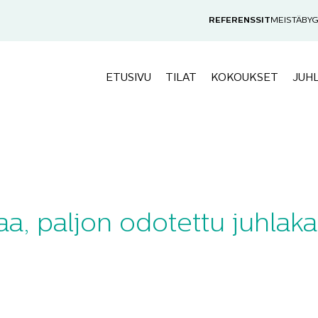
REFERENSSIT
MEISTÄ
BYG
ETUSIVU
TILAT
KOKOUKSET
JUH
1
aa, paljon odotettu juhlaka