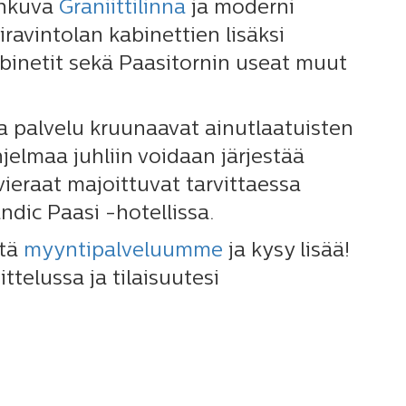
hkuva
Graniittilinna
ja moderni
ravintolan kabinettien lisäksi
kabinetit sekä Paasitornin useat muut
ja palvelu kruunaavat ainutlaatuisten
elmaa juhliin voidaan järjestää
eraat majoittuvat tarvittaessa
dic Paasi -hotellissa.
ttä
myyntipalveluumme
ja kysy lisää!
telussa ja tilaisuutesi