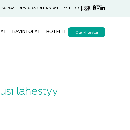
GA PAASITORNI
AJANKOHTAISTA
YHTEYSTIEDOT
LAT
RAVINTOLAT
HOTELLI
Ota yhteyttä
usi lähestyy!