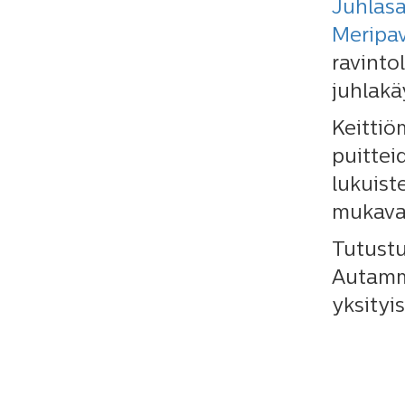
Juhlasa
Meripav
ravinto
juhlakä
Keittiö
puittei
lukuist
mukavas
Tutust
Autamme
yksityi