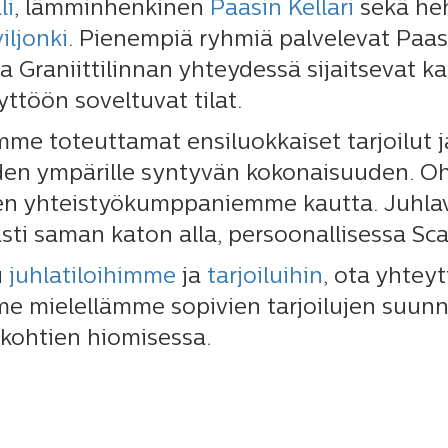
li
, lämminhenkinen
Paasin Kellari
sekä he
iljonki
. Pienempiä ryhmiä palvelevat Paasi
la Graniittilinnan yhteydessä sijaitsevat 
yttöön soveltuvat tilat.
mme toteuttamat ensiluokkaiset tarjoilut 
den ympärille syntyvän kokonaisuuden. Ohj
en yhteistyökumppaniemme kautta. Juhlavi
ti saman katon alla, persoonallisessa Scan
u
juhlatiloihimme
ja
tarjoiluihin
, ota yhtey
 mielellämme sopivien tarjoilujen suunnit
skohtien hiomisessa.