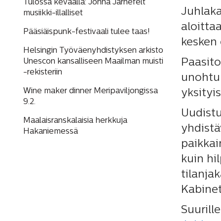
Tulossa keväällä: Jonna Järnefelt
Juhlaka
musiikki-illalliset
aloitta
Pääsiäispunk-festivaali tulee taas!
kesken 
Helsingin Työväenyhdistyksen arkisto
Paasito
Unescon kansalliseen Maailman muisti
-rekisteriin
unohtum
Wine maker dinner Meripaviljongissa
yksityi
9.2.
Uudist
Maalaisranskalaisia herkkuja
yhdistä
Hakaniemessä
paikkain
kuin hi
tilanja
Kabinet
Suurill