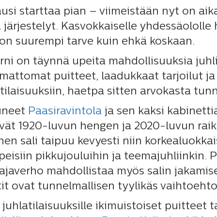
usi starttaa pian – viimeistään nyt on aika
a järjestelyt. Kasvokkaiselle yhdessäololl
on suurempi tarve kuin ehkä koskaan.
rni on täynnä upeita mahdollisuuksia juhli
attomat puitteet, laadukkaat tarjoilut ja
stilaisuuksiin, haetpa sitten arvokasta tu
uneet
Paasiravintola
ja sen kaksi kabinetti
vät 1920-luvun hengen ja 2020-luvun raik
en sali taipuu kevyesti niin korkealuokkaisii
lpeisiin pikkujouluihin ja teemajuhliinkin. 
kajaverho mahdollistaa myös salin jakamisen
it ovat tunnelmallisen tyylikäs vaihtoehto
e juhlatilaisuuksille ikimuistoiset puitteet 