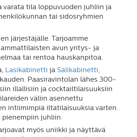
 varata tila loppuvuoden juhliin ja
e henkilökunnan tai sidosryhmien
en järjestäjälle. Tarjoamme
 ammattilaisten avun yritys- ja
nnelmaa tai rentoa hauskanpitoa.
a,
Lasikabinetti
ja
Salikabinetti
,
kauden. Paasiravintolan lähes 300-
n illallisiin ja cocktailtilaisuuksiin
Pilareiden väliin asennettu
 intiimimpiä iltatilaisuuksia varten.
 pienempiin juhliin.
tarjoavat myös uniikki ja näyttävä