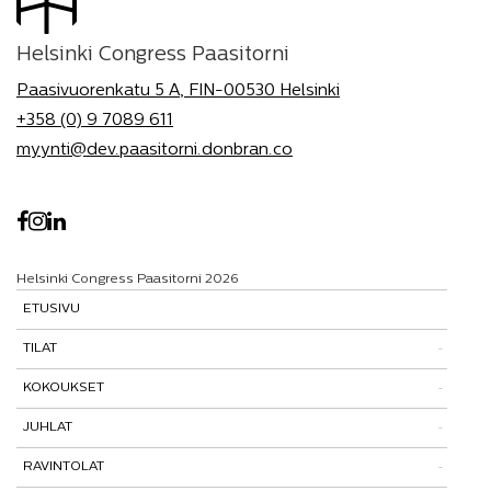
Helsinki Congress Paasitorni
Paasivuorenkatu 5 A, FIN-00530 Helsinki
+358 (0) 9 7089 611
myynti@dev.paasitorni.donbran.co
Helsinki Congress Paasitorni 2026
ETUSIVU
TILAT
KOKOUKSET
Tutustu tiloihimme
JUHLAT
Tilat ja tarinat
Kokouspaketit
RAVINTOLAT
Paasitorni-testi
Lisäpalvelut
Pikkujoulut