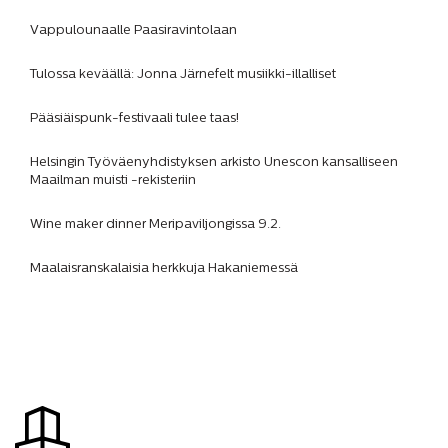
Vappulounaalle Paasiravintolaan
Tulossa keväällä: Jonna Järnefelt musiikki-illalliset
Pääsiäispunk-festivaali tulee taas!
Helsingin Työväenyhdistyksen arkisto Unescon kansalliseen
Maailman muisti -rekisteriin
Wine maker dinner Meripaviljongissa 9.2.
Maalaisranskalaisia herkkuja Hakaniemessä