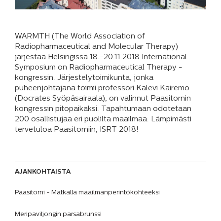
WARMTH (The World Association of
Radiopharmaceutical and Molecular Therapy)
järjestää Helsingissä 18.-20.11.2018 International
Symposium on Radiopharmaceutical Therapy -
kongressin. Järjestelytoimikunta, jonka
puheenjohtajana toimii professori Kalevi Kairemo
(Docrates Syöpäsairaala), on valinnut Paasitornin
kongressin pitopaikaksi. Tapahtumaan odotetaan
200 osallistujaa eri puolilta maailmaa. Lämpimästi
tervetuloa Paasitorniin, ISRT 2018!
AJANKOHTAISTA
Paasitorni - Matkalla maailmanperintökohteeksi
Meripaviljongin parsabrunssi