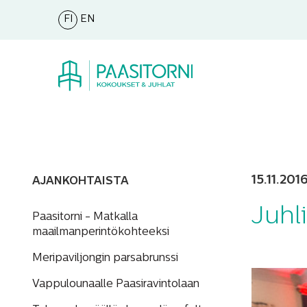
FI
EN
15.11.201
AJANKOHTAISTA
Juhl
Paasitorni - Matkalla
maailmanperintökohteeksi
Meripaviljongin parsabrunssi
Vappulounaalle Paasiravintolaan