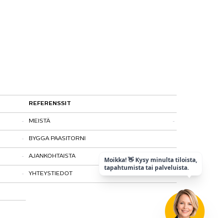
REFERENSSIT
MEISTÄ
BYGGA PAASITORNI
Kohtaamispaikka
AJANKOHTAISTA
Laatu ja vastuullisuus
Moikka! 👋 Kysy minulta tiloista,
tapahtumista tai palveluista.
YHTEYSTIEDOT
Historia
Tietosuojaseloste
Matkalla maailmanperintökohteeksi
Paasitorni-testi