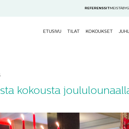
REFERENSSIT
MEISTÄ
BYG
ETUSIVU
TILAT
KOKOUKSET
JUH
6
ista kokousta joululounaall