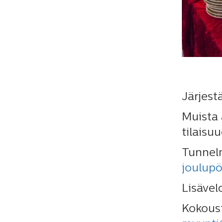
Järjest
Muista 
tilaisu
Tunnelm
joulup
Lisävel
Kokoust