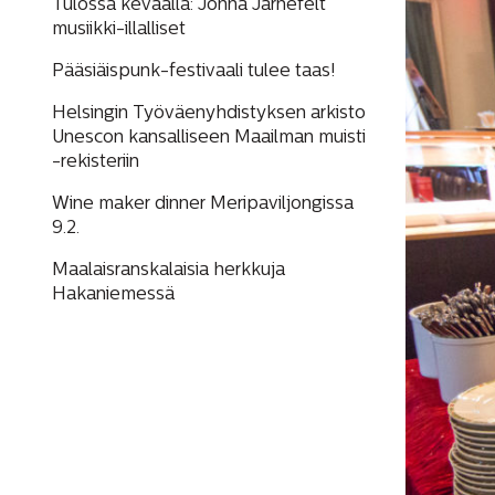
Tulossa keväällä: Jonna Järnefelt
musiikki-illalliset
Pääsiäispunk-festivaali tulee taas!
Helsingin Työväenyhdistyksen arkisto
Unescon kansalliseen Maailman muisti
-rekisteriin
Wine maker dinner Meripaviljongissa
9.2.
Maalaisranskalaisia herkkuja
Hakaniemessä