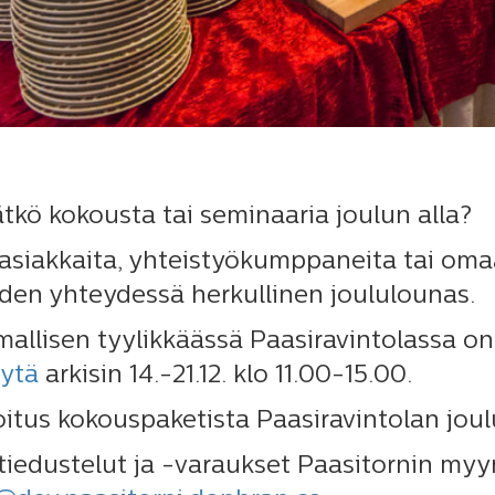
ätkö kokousta tai seminaaria joulun alla?
asiakkaita, yhteistyökumppaneita tai oma
uden yhteydessä herkullinen joululounas.
allisen tyylikkäässä Paasiravintolassa on
öytä
arkisin 14.-21.12. klo 11.00-15.00.
oitus kokouspaketista Paasiravintolan joul
iedustelut ja -varaukset Paasitornin myyn