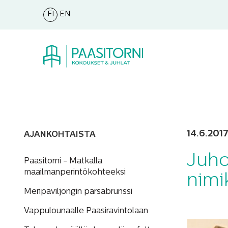
FI
EN
14.6.201
AJANKOHTAISTA
Juho 
Paasitorni - Matkalla
maailmanperintökohteeksi
nimi
Meripaviljongin parsabrunssi
Vappulounaalle Paasiravintolaan