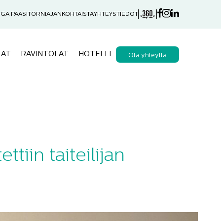
GA PAASITORNI
AJANKOHTAISTA
YHTEYSTIEDOT
LAT
RAVINTOLAT
HOTELLI
Ota yhteyttä
tiin taiteilijan