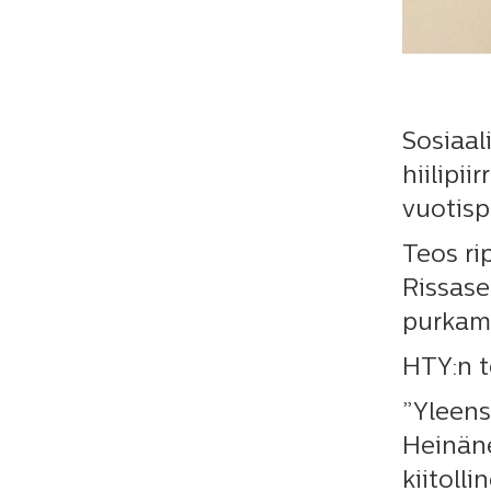
Sosiaal
hiilipi
vuotisp
Teos ri
Rissase
purkam
HTY:n t
”Yleens
Heinäne
kiitoll