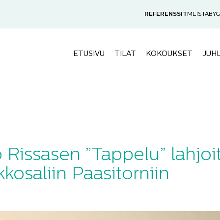
REFERENSSIT
MEISTÄ
BYG
ETUSIVU
TILAT
KOKOUKSET
JUH
7
Rissasen ”Tappelu” lahjoitet
kkosaliin Paasitorniin