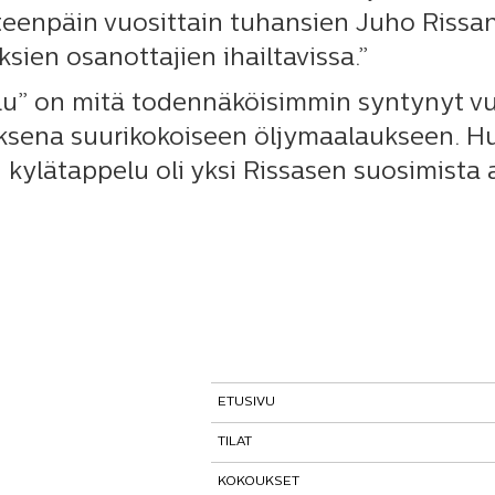
teenpäin vuosittain tuhansien Juho Rissa
ksien osanottajien ihailtavissa.”
u” on mitä todennäköisimmin syntynyt vu
sena suurikokoiseen öljymaalaukseen. Hu
 kylätappelu oli yksi Rissasen suosimista 
ETUSIVU
TILAT
KOKOUKSET
Tutustu tiloihimme