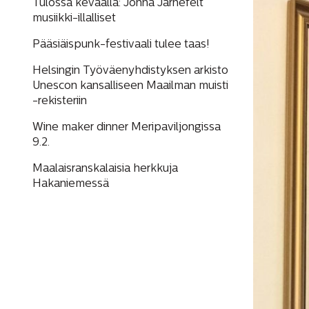
Tulossa keväällä: Jonna Järnefelt
musiikki-illalliset
Pääsiäispunk-festivaali tulee taas!
Helsingin Työväenyhdistyksen arkisto
Unescon kansalliseen Maailman muisti
-rekisteriin
Wine maker dinner Meripaviljongissa
9.2.
Maalaisranskalaisia herkkuja
Hakaniemessä