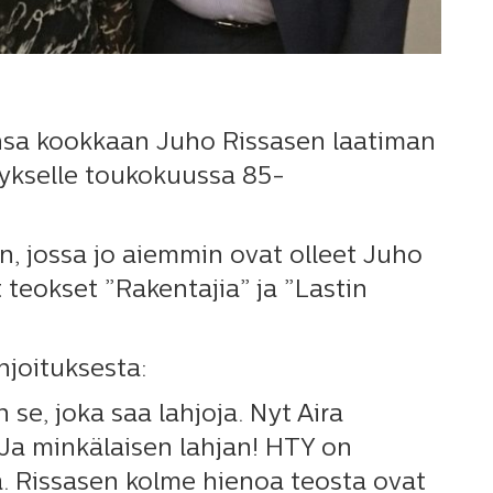
ansa kookkaan Juho Rissasen laatiman
tykselle toukokuussa 85-
in, jossa jo aiemmin ovat olleet Juho
 teokset ”Rakentajia” ja ”Lastin
hjoituksesta:
se, joka saa lahjoja. Nyt Aira
Ja minkälaisen lahjan! HTY on
ta. Rissasen kolme hienoa teosta ovat