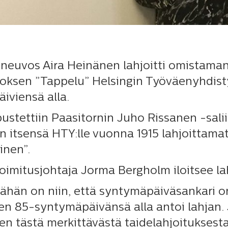
ineuvos Aira Heinänen lahjoitti omistam
irroksen ”Tappelu” Helsingin Työväenyhdis
äiviensä alla.
pustettiin Paasitornin Juho Rissanen -sali
n itsensä HTY:lle vuonna 1915 lahjoittamat
inen”.
oimitusjohtaja Jorma Bergholm iloitsee la
ähän on niin, että syntymäpäiväsankari on 
n 85-syntymäpäivänsä alla antoi lahjan. 
inen tästä merkittävästä taidelahjoitukses