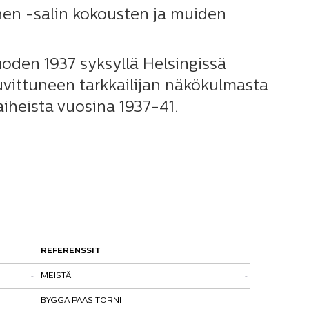
nen -salin kokousten ja muiden
oden 1937 syksyllä Helsingissä
vittuneen tarkkailijan näkökulmasta
aiheista vuosina 1937-41.
REFERENSSIT
MEISTÄ
BYGGA PAASITORNI
Kohtaamispaikka