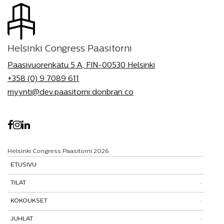
Helsinki Congress Paasitorni
Paasivuorenkatu 5 A, FIN-00530 Helsinki
+358 (0) 9 7089 611
myynti@dev.paasitorni.donbran.co
Helsinki Congress Paasitorni 2026
ETUSIVU
TILAT
KOKOUKSET
Tutustu tiloihimme
JUHLAT
Tilat ja tarinat
Kokouspaketit