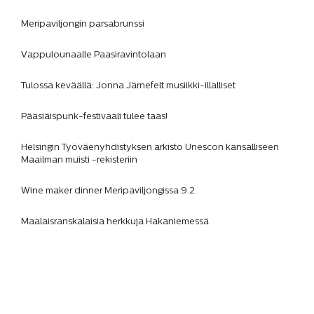
Meripaviljongin parsabrunssi
Vappulounaalle Paasiravintolaan
Tulossa keväällä: Jonna Järnefelt musiikki-illalliset
Pääsiäispunk-festivaali tulee taas!
Helsingin Työväenyhdistyksen arkisto Unescon kansalliseen
Maailman muisti -rekisteriin
Wine maker dinner Meripaviljongissa 9.2.
Maalaisranskalaisia herkkuja Hakaniemessä