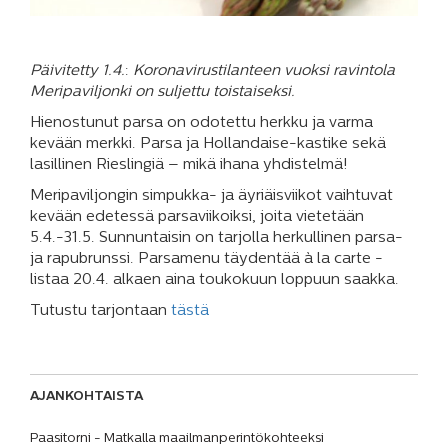
Päivitetty 1.4.
:
Koronavirustilanteen vuoksi ravintola
Meripaviljonki on suljettu toistaiseksi.
Hienostunut parsa on odotettu herkku ja varma
kevään merkki. Parsa ja Hollandaise-kastike sekä
lasillinen Rieslingiä – mikä ihana yhdistelmä!
Meripaviljongin simpukka- ja äyriäisviikot vaihtuvat
kevään edetessä parsaviikoiksi, joita vietetään
5.4.-31.5. Sunnuntaisin on tarjolla herkullinen parsa-
ja rapubrunssi. Parsamenu täydentää à la carte -
listaa 20.4. alkaen aina toukokuun loppuun saakka.
Tutustu tarjontaan
tästä
AJANKOHTAISTA
Paasitorni - Matkalla maailmanperintökohteeksi