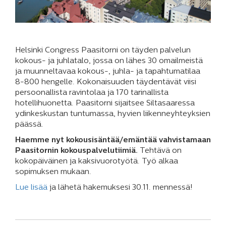
Helsinki Congress Paasitorni on täyden palvelun
kokous- ja juhlatalo, jossa on lähes 30 omailmeistä
ja muunneltavaa kokous-, juhla- ja tapahtumatilaa
8-800 hengelle. Kokonaisuuden täydentävät viisi
persoonallista ravintolaa ja 170 tarinallista
hotellihuonetta. Paasitorni sijaitsee Siltasaaressa
ydinkeskustan tuntumassa, hyvien liikenneyhteyksien
päässä.
Haemme nyt kokousisäntää/emäntää vahvistamaan
Paasitornin kokouspalvelutiimiä.
Tehtävä on
kokopäiväinen ja kaksivuorotyötä. Työ alkaa
sopimuksen mukaan.
Lue lisää
ja lähetä hakemuksesi 30.11. mennessä!