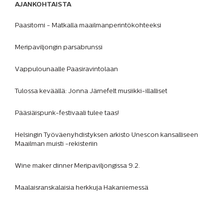
AJANKOHTAISTA
Paasitorni - Matkalla maailmanperintökohteeksi
Meripaviljongin parsabrunssi
Vappulounaalle Paasiravintolaan
Tulossa keväällä: Jonna Järnefelt musiikki-illalliset
Pääsiäispunk-festivaali tulee taas!
Helsingin Työväenyhdistyksen arkisto Unescon kansalliseen
Maailman muisti -rekisteriin
Wine maker dinner Meripaviljongissa 9.2.
Maalaisranskalaisia herkkuja Hakaniemessä