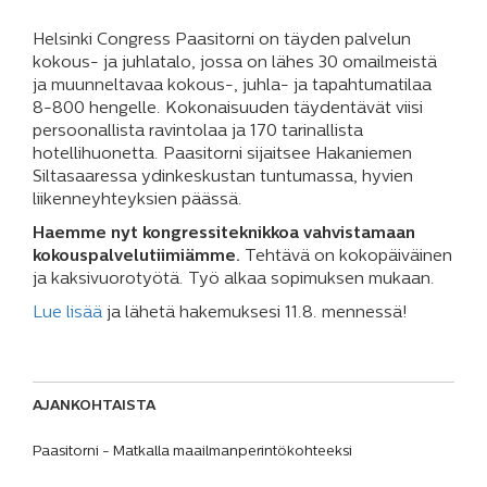
Helsinki Congress Paasitorni on täyden palvelun
kokous- ja juhlatalo, jossa on lähes 30 omailmeistä
ja muunneltavaa kokous-, juhla- ja tapahtumatilaa
8-800 hengelle. Kokonaisuuden täydentävät viisi
persoonallista ravintolaa ja 170 tarinallista
hotellihuonetta. Paasitorni sijaitsee Hakaniemen
Siltasaaressa ydinkeskustan tuntumassa, hyvien
liikenneyhteyksien päässä.
Haemme nyt kongressiteknikkoa vahvistamaan
kokouspalvelutiimiämme.
Tehtävä on kokopäiväinen
ja kaksivuorotyötä. Työ alkaa sopimuksen mukaan.
Lue lisää
ja lähetä hakemuksesi 11.8. mennessä!
AJANKOHTAISTA
Paasitorni - Matkalla maailmanperintökohteeksi