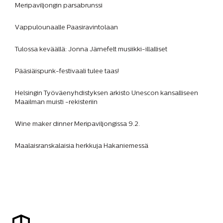
Meripaviljongin parsabrunssi
Vappulounaalle Paasiravintolaan
Tulossa keväällä: Jonna Järnefelt musiikki-illalliset
Pääsiäispunk-festivaali tulee taas!
Helsingin Työväenyhdistyksen arkisto Unescon kansalliseen
Maailman muisti -rekisteriin
Wine maker dinner Meripaviljongissa 9.2.
Maalaisranskalaisia herkkuja Hakaniemessä