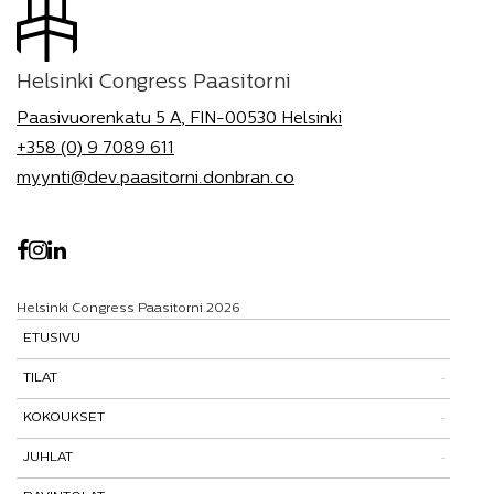
Helsinki Congress Paasitorni
Paasivuorenkatu 5 A, FIN-00530 Helsinki
+358 (0) 9 7089 611
myynti@dev.paasitorni.donbran.co
Helsinki Congress Paasitorni 2026
ETUSIVU
TILAT
KOKOUKSET
Tutustu tiloihimme
JUHLAT
Tilat ja tarinat
Kokouspaketit