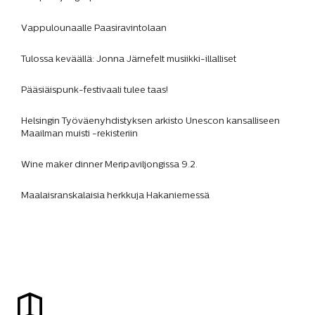
Vappulounaalle Paasiravintolaan
Tulossa keväällä: Jonna Järnefelt musiikki-illalliset
Pääsiäispunk-festivaali tulee taas!
Helsingin Työväenyhdistyksen arkisto Unescon kansalliseen
Maailman muisti -rekisteriin
Wine maker dinner Meripaviljongissa 9.2.
Maalaisranskalaisia herkkuja Hakaniemessä