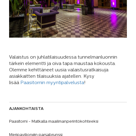
Valaistus on juhlatilaisuudessa tunnelmanluonnin
tärkein elementti ja oiva tapa maustaa kokousta.
Olemme kehittäneet uusia valaistusratkaisuja
asiakkaitten tilaisuuksia ajatellen. Kysy
lisää
Paasitornin myyntipalvelusta
!
AJANKOHTAISTA
Paasitorni - Matkalla maailmanperintökohteeksi
Meripaviljongin parsabrunssi