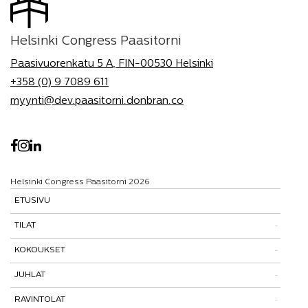
Helsinki Congress Paasitorni
Paasivuorenkatu 5 A, FIN-00530 Helsinki
+358 (0) 9 7089 611
myynti@dev.paasitorni.donbran.co
Helsinki Congress Paasitorni 2026
ETUSIVU
TILAT
KOKOUKSET
Tutustu tiloihimme
JUHLAT
Tilat ja tarinat
Kokouspaketit
RAVINTOLAT
Paasitorni-testi
Lisäpalvelut
Pikkujoulut