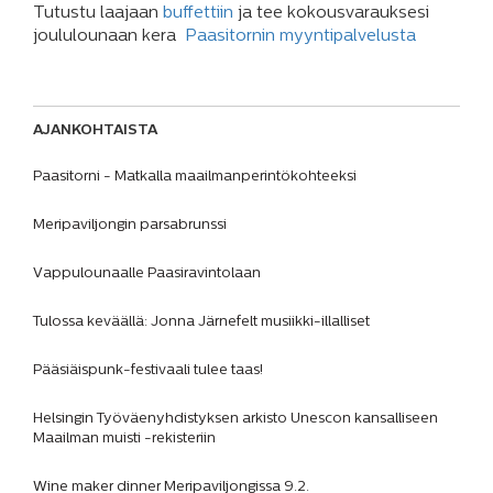
Tutustu laajaan
buffettiin
ja tee kokousvarauksesi
joululounaan kera
Paasitornin myyntipalvelusta
AJANKOHTAISTA
Paasitorni - Matkalla maailmanperintökohteeksi
Meripaviljongin parsabrunssi
Vappulounaalle Paasiravintolaan
Tulossa keväällä: Jonna Järnefelt musiikki-illalliset
Pääsiäispunk-festivaali tulee taas!
Helsingin Työväenyhdistyksen arkisto Unescon kansalliseen
Maailman muisti -rekisteriin
Wine maker dinner Meripaviljongissa 9.2.