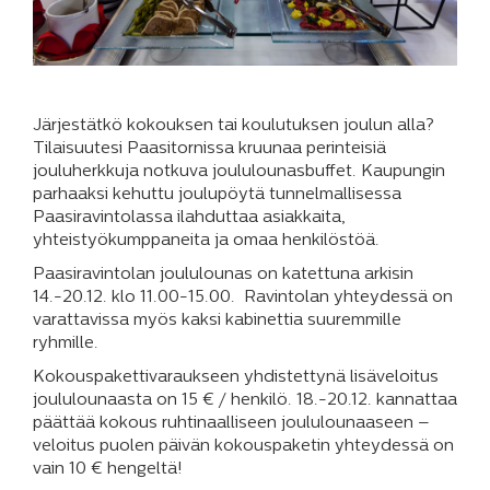
Järjestätkö kokouksen tai koulutuksen joulun alla?
Tilaisuutesi Paasitornissa kruunaa perinteisiä
jouluherkkuja notkuva joululounasbuffet. Kaupungin
parhaaksi kehuttu joulupöytä tunnelmallisessa
Paasiravintolassa ilahduttaa asiakkaita,
yhteistyökumppaneita ja omaa henkilöstöä.
Paasiravintolan joululounas on katettuna arkisin
14.-20.12. klo 11.00-15.00. Ravintolan yhteydessä on
varattavissa myös kaksi kabinettia suuremmille
ryhmille.
Kokouspakettivaraukseen yhdistettynä lisäveloitus
joululounaasta on 15 € / henkilö. 18.-20.12. kannattaa
päättää kokous ruhtinaalliseen joululounaaseen –
veloitus puolen päivän kokouspaketin yhteydessä on
vain 10 € hengeltä!