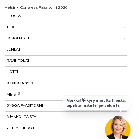
Helsinki Congress Paasitorni 2026
ETUSIVU
TILAT
KOKOUKSET
Tutustu tiloihimme
JUHLAT
Tilat ja tarinat
Kokouspaketit
RAVINTOLAT
Paasitorni-testi
Lisäpalvelut
Pikkujoulut
HOTELLI
Paasiravintola
Muut ravintolat
REFERENSSIT
MEISTÄ
Moikka! 👋 Kysy minulta tiloista,
tapahtumista tai palveluista.
BYGGA PAASITORNI
Kohtaamispaikka
AJANKOHTAISTA
Laatu ja vastuullisuus
YHTEYSTIEDOT
Historia
Tietosuojaseloste