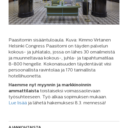
Paasitornin sisääntuloaula. Kuva: Kimmo Virtanen
Helsinki Congress Paasitorni on täyden palvelun
kokous- ja juhlatalo, jossa on lähes 30 omailmeistä
ja muunneltavaa kokous-, juhla- ja tapahtumatilaa
8-800 hengelle. Kokonaisuuden täydentävät viisi
persoonallista ravintolaa ja 170 tarinallista
hotellihuonetta.
Haemme nyt myynnin ja markkinoinnin
ammattilaista
toistaiseksi voimassaolevaan
työsuhteeseen. Työ alkaa sopimuksen mukaan.
Lue lisää
ja lähetä hakemuksesi 8.3. mennessä!
AJANKOHTAISTA