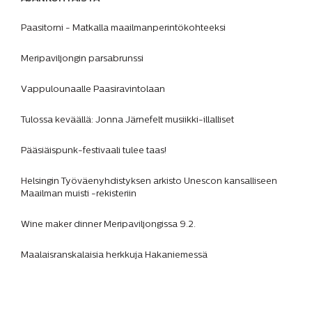
Paasitorni - Matkalla maailmanperintökohteeksi
Meripaviljongin parsabrunssi
Vappulounaalle Paasiravintolaan
Tulossa keväällä: Jonna Järnefelt musiikki-illalliset
Pääsiäispunk-festivaali tulee taas!
Helsingin Työväenyhdistyksen arkisto Unescon kansalliseen
Maailman muisti -rekisteriin
Wine maker dinner Meripaviljongissa 9.2.
Maalaisranskalaisia herkkuja Hakaniemessä