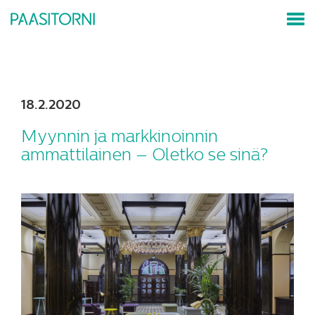
18.2.2020
Myynnin ja markkinoinnin
ammattilainen – Oletko se sinä?