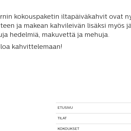
rnin kokouspaketin iltapäiväkahvit ovat nyt 
 teen ja makean kahvileivän lisäksi myös jä
uja hedelmiä, makuvettä ja mehuja.
loa kahvittelemaan!
ETUSIVU
TILAT
KOKOUKSET
Tutustu tiloihimme