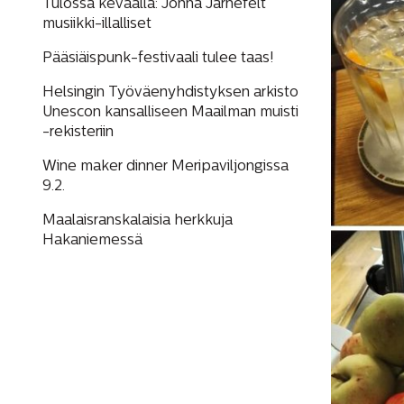
Tulossa keväällä: Jonna Järnefelt
musiikki-illalliset
Pääsiäispunk-festivaali tulee taas!
Helsingin Työväenyhdistyksen arkisto
Unescon kansalliseen Maailman muisti
-rekisteriin
Wine maker dinner Meripaviljongissa
9.2.
Maalaisranskalaisia herkkuja
Hakaniemessä