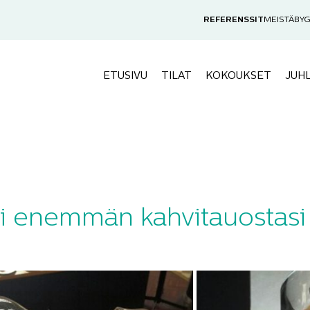
REFERENSSIT
MEISTÄ
BYG
ETUSIVU
TILAT
KOKOUKSET
JUH
i enemmän kahvitauostasi