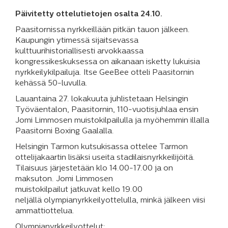
Päivitetty ottelutietojen osalta 24.10.
Paasitornissa nyrkkeillään pitkän tauon jälkeen.
Kaupungin ytimessä sijaitsevassa
kulttuurihistoriallisesti arvokkaassa
kongressikeskuksessa on aikanaan isketty lukuisia
nyrkkeilykilpailuja. Itse GeeBee otteli Paasitornin
kehässä 50-luvulla.
Lauantaina 27. lokakuuta juhlistetaan Helsingin
Työväentalon, Paasitornin, 110-vuotisjuhlaa ensin
Jomi Limmosen muistokilpailulla ja myöhemmin illalla
Paasitorni Boxing Gaalalla.
Helsingin Tarmon kutsukisassa ottelee Tarmon
ottelijakaartin lisäksi useita stadilaisnyrkkeilijöitä.
Tilaisuus järjestetään klo 14.00-17.00 ja on
maksuton. Jomi Limmosen
muistokilpailut jatkuvat kello 19.00
neljällä olympianyrkkeilyottelulla, minkä jälkeen viisi
ammattiottelua.
Olympianyrkkeilyottelut: