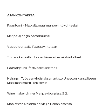
AJANKOHTAISTA
Paasitorni - Matkalla maailmanperintökohteeksi
Meripaviljongin parsabrunssi
Vappulounaalle Paasiravintolaan
Tulossa keväällä: Jonna Järnefelt musiikki-illalliset
Pääsiäispunk-festivaali tulee taas!
Helsingin Työväenyhdistyksen arkisto Unescon kansalliseen
Maailman muisti -rekisteriin
Wine maker dinner Meripaviljongissa 9.2.
Maalaisranskalaisia herkkuja Hakaniemessä