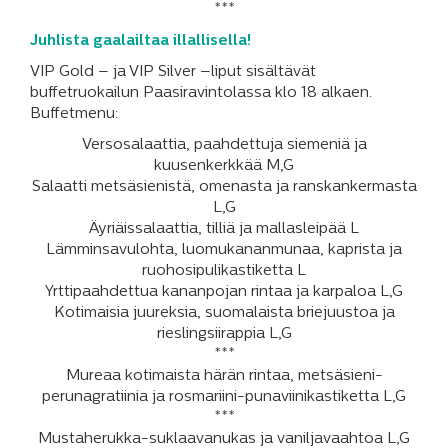
***
Juhlista gaalailtaa illallisella!
VIP Gold – ja VIP Silver –liput sisältävät
buffetruokailun Paasiravintolassa klo 18 alkaen.
Buffetmenu:
Versosalaattia, paahdettuja siemeniä ja
kuusenkerkkää M,G
Salaatti metsäsienistä, omenasta ja ranskankermasta
L,G
Äyriäissalaattia, tilliä ja mallasleipää L
Lämminsavulohta, luomukananmunaa, kaprista ja
ruohosipulikastiketta L
Yrttipaahdettua kananpojan rintaa ja karpaloa L,G
Kotimaisia juureksia, suomalaista briejuustoa ja
rieslingsiirappia L,G
***
Mureaa kotimaista härän rintaa, metsäsieni-
perunagratiinia ja rosmariini-punaviinikastiketta L,G
***
Mustaherukka-suklaavanukas ja vaniljavaahtoa L,G