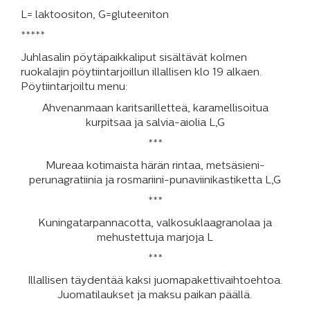
L= laktoositon, G=gluteeniton
*****
Juhlasalin pöytäpaikkaliput sisältävät kolmen
ruokalajin pöytiintarjoillun illallisen klo 19 alkaen.
Pöytiintarjoiltu menu:
Ahvenanmaan karitsarilletteä, karamellisoitua
kurpitsaa ja salvia-aiolia L,G
***
Mureaa kotimaista härän rintaa, metsäsieni-
perunagratiinia ja rosmariini-punaviinikastiketta L,G
***
Kuningatarpannacotta, valkosuklaagranolaa ja
mehustettuja marjoja L
***
Illallisen täydentää kaksi juomapakettivaihtoehtoa.
Juomatilaukset ja maksu paikan päällä.