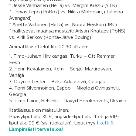
* Jesse Vanhanen (HeTa) vs. Mergim Kreziu (YTK)
* Topias Lepo (PoBox) vs. Nikita Molodkin, (Tallinna
Avangard)
* Anette Valtanen (HeTa) vs. Noora Heiskari (JBC)
* hallitsevat maansa mestarit: Arlsan Khataev (PoNS)
vs. Kirill Serikov (Kohta-Järve Boxing)
Ammattilaisottelut klo 20.30 alkaen:
1. Timo-Juhani Hirvikangas, Turku – Ott Remmer,
Eesti
2. Henri Kekäläinen, Kemi – Sergei Martirosyan,
Venäjä
3. Dayron Lester – Beka Aduashvili, Georgia
4. Tomi Silvennoinen, Espoo – Nikolozi Gviniashvili,
Georgia
5. Timo Laine, Helsinki – Davyd Horokhovets, Ukraina
Iltatilaisuus on maksullinen.
Pääsyliput alk. 35 €, ringside-liput alk. 45 € ja VIP-
liput alk. 99 € (sis. ruokailun). Liput myy
tiketti.fi
.
Lämpimästi tervetuloa!