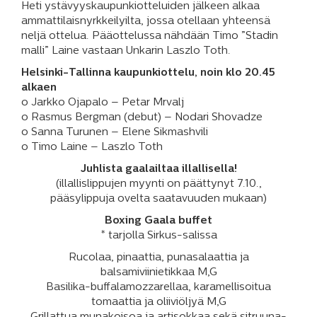
Heti ystävyyskaupunkiotteluiden jälkeen alkaa
ammattilaisnyrkkeilyilta, jossa otellaan yhteensä
neljä ottelua. Pääottelussa nähdään Timo ”Stadin
malli” Laine vastaan Unkarin Laszlo Toth.
Helsinki-Tallinna kaupunkiottelu, noin klo 20.45
alkaen
o Jarkko Ojapalo – Petar Mrvalj
o Rasmus Bergman (debut) – Nodari Shovadze
o Sanna Turunen – Elene Sikmashvili
o Timo Laine – Laszlo Toth
Juhlista gaalailtaa illallisella!
(illallislippujen myynti on päättynyt 7.10.,
pääsylippuja ovelta saatavuuden mukaan)
Boxing Gaala buffet
* tarjolla Sirkus-salissa
Rucolaa, pinaattia, punasalaattia ja
balsamiviinietikkaa M,G
Basilika-buffalamozzarellaa, karamellisoitua
tomaattia ja oliiviöljyä M,G