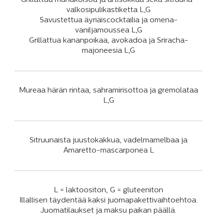
Grillattua munakoisoa ja artisokkaa sekä sitruuna-
valkosipulikastiketta L,G
Savustettua äyriäiscocktailia ja omena-
vaniljamoussea L,G
Grillattua kananpoikaa, avokadoa ja Sriracha-
majoneesia L,G
Mureaa härän rintaa, sahramirisottoa ja gremolataa
L,G
Sitruunaista juustokakkua, vadelmamelbaa ja
Amaretto-mascarponea L
L = laktoositon, G = gluteeniton
Illallisen täydentää kaksi juomapakettivaihtoehtoa.
Juomatilaukset ja maksu paikan päällä.