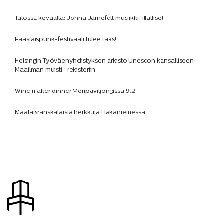
Tulossa keväällä: Jonna Järnefelt musiikki-illalliset
Pääsiäispunk-festivaali tulee taas!
Helsingin Työväenyhdistyksen arkisto Unescon kansalliseen
Maailman muisti -rekisteriin
Wine maker dinner Meripaviljongissa 9.2.
Maalaisranskalaisia herkkuja Hakaniemessä