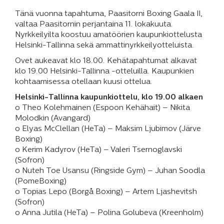
Tänä vuonna tapahtuma, Paasitorni Boxing Gaala II,
valtaa Paasitornin perjantaina 11. lokakuuta.
Nyrkkeilyilta koostuu amatöörien kaupunkiottelusta
Helsinki-Tallinna sekä ammattinyrkkeilyotteluista.
Ovet aukeavat klo 18.00. Kehätapahtumat alkavat
klo 19.00 Helsinki-Tallinna -otteluilla. Kaupunkien
kohtaamisessa otellaan kuusi ottelua.
Helsinki-Tallinna kaupunkiottelu, klo 19.00 alkaen
o Theo Kolehmainen (Espoon Kehähait) – Nikita
Molodkin (Avangard)
o Elyas McClellan (HeTa) – Maksim Ljubimov (Järve
Boxing)
o Kerim Kadyrov (HeTa) – Valeri Tsernoglavski
(Sofron)
o Nuteh Toe Usansu (Ringside Gym) – Juhan Soodla
(PomeBoxing)
o Topias Lepo (Borgå Boxing) – Artem Ljashevitsh
(Sofron)
o Anna Jutila (HeTa) – Polina Golubeva (Kreenholm)