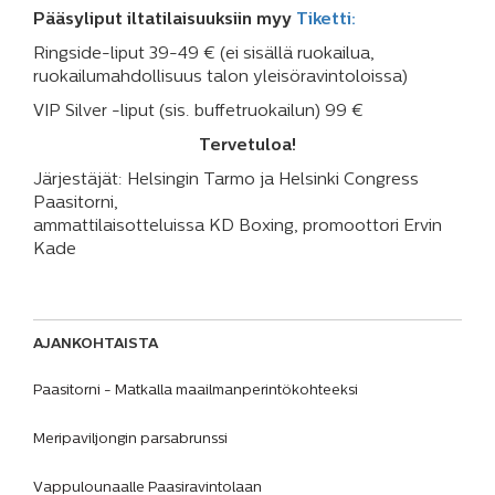
Pääsyliput iltatilaisuuksiin myy
Tiketti:
Ringside-liput 39-49 € (ei sisällä ruokailua,
ruokailumahdollisuus talon yleisöravintoloissa)
VIP Silver -liput (sis. buffetruokailun) 99 €
Tervetuloa!
Järjestäjät: Helsingin Tarmo ja Helsinki Congress
Paasitorni,
ammattilaisotteluissa KD Boxing, promoottori Ervin
Kade
AJANKOHTAISTA
Paasitorni - Matkalla maailmanperintökohteeksi
Meripaviljongin parsabrunssi
Vappulounaalle Paasiravintolaan