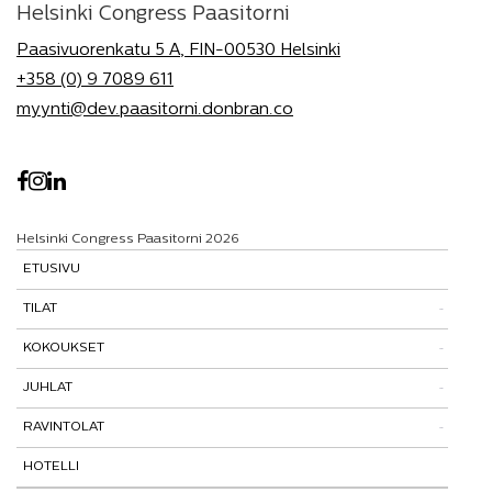
Helsinki Congress Paasitorni
Paasivuorenkatu 5 A, FIN-00530 Helsinki
+358 (0) 9 7089 611
myynti@dev.paasitorni.donbran.co
Helsinki Congress Paasitorni 2026
ETUSIVU
TILAT
KOKOUKSET
Tutustu tiloihimme
JUHLAT
Tilat ja tarinat
Kokouspaketit
RAVINTOLAT
Paasitorni-testi
Lisäpalvelut
Pikkujoulut
HOTELLI
Paasiravintola