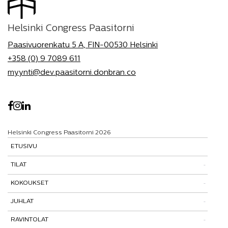
Helsinki Congress Paasitorni
Paasivuorenkatu 5 A, FIN-00530 Helsinki
+358 (0) 9 7089 611
myynti@dev.paasitorni.donbran.co
Helsinki Congress Paasitorni 2026
ETUSIVU
TILAT
KOKOUKSET
Tutustu tiloihimme
JUHLAT
Tilat ja tarinat
Kokouspaketit
RAVINTOLAT
Paasitorni-testi
Lisäpalvelut
Pikkujoulut