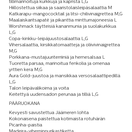
tillimarinoituja kurkkuja ja kaprista L,G
Hiillostettua siikaa ja saaristolaisleipäsalaattia M
Katkarapu-mangococktail ja litsi-chilivinaigrettea M,G
Maalaiskaritsapaté ja pikanttia minttumajoneesia L
Worshmack täytteisiä kananmunia ja suolakurkkua
L,G
Copa-kinkku-leipäjuustosalaattia L,G
Vihersalaattia, kirsikkatomaatteja ja oliivivinaigrettea
M,G
Porkkana-mustajuuriterriiniä ja hernesalsaa L
Tuoretta parsaa, marinoitua fenkolia ja omenaa
yrttien kera M,G
Aura Gold-juustoa ja mansikkaa versosalaattipedillä
L,G
Talon leipävalikoima ja voita
Keitettyä uudensadon perunaa ja tilliä L,G
PÄÄRUOKANA
Kevyesti savustettua Jäämeren lohta
Kokonaisena paistettua kotimaista rotuhärän
Picanha-paistia
Madeira-viherpippurikastiketta