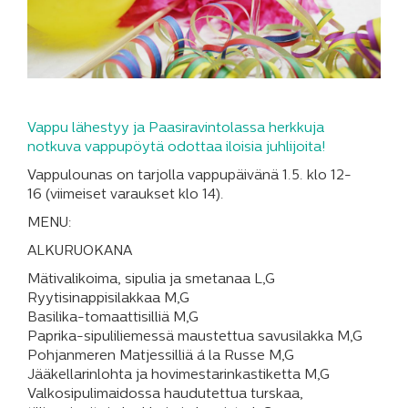
Vappu lähestyy ja Paasiravintolassa herkkuja
notkuva vappupöytä odottaa iloisia juhlijoita!
Vappulounas on tarjolla vappupäivänä 1.5. klo 12-
16 (viimeiset varaukset klo 14).
MENU:
ALKURUOKANA
Mätivalikoima, sipulia ja smetanaa L,G
Ryytisinappisilakkaa M,G
Basilika-tomaattisilliä M,G
Paprika-sipuliliemessä maustettua savusilakka M,G
Pohjanmeren Matjessilliä á la Russe M,G
Jääkellarinlohta ja hovimestarinkastiketta M,G
Valkosipulimaidossa haudutettua turskaa,