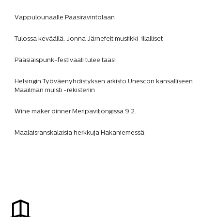
Vappulounaalle Paasiravintolaan
Tulossa keväällä: Jonna Järnefelt musiikki-illalliset
Pääsiäispunk-festivaali tulee taas!
Helsingin Työväenyhdistyksen arkisto Unescon kansalliseen
Maailman muisti -rekisteriin
Wine maker dinner Meripaviljongissa 9.2.
Maalaisranskalaisia herkkuja Hakaniemessä