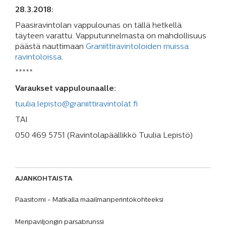
28.3.2018:
Paasiravintolan vappulounas on tällä hetkellä
täyteen varattu. Vapputunnelmasta on mahdollisuus
päästä nauttimaan
Graniittiravintoloiden muissa
ravintoloissa
.
*****
Varaukset vappulounaalle:
tuulia.lepisto@graniittiravintolat.fi
TAI
050 469 5751 (Ravintolapäällikkö Tuulia Lepistö)
AJANKOHTAISTA
Paasitorni - Matkalla maailmanperintökohteeksi
Meripaviljongin parsabrunssi