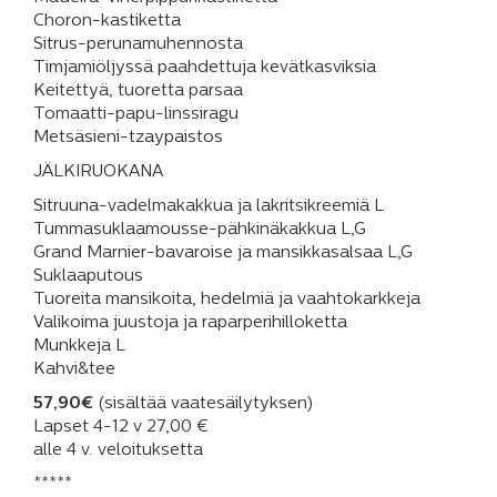
Choron-kastiketta
Sitrus-perunamuhennosta
Timjamiöljyssä paahdettuja kevätkasviksia
Keitettyä, tuoretta parsaa
Tomaatti-papu-linssiragu
Metsäsieni-tzaypaistos
JÄLKIRUOKANA
Sitruuna-vadelmakakkua ja lakritsikreemiä L
Tummasuklaamousse-pähkinäkakkua L,G
Grand Marnier-bavaroise ja mansikkasalsaa L,G
Suklaaputous
Tuoreita mansikoita, hedelmiä ja vaahtokarkkeja
Valikoima juustoja ja raparperihilloketta
Munkkeja L
Kahvi&tee
57,90€
(sisältää vaatesäilytyksen)
Lapset 4-12 v 27,00 €
alle 4 v. veloituksetta
*****