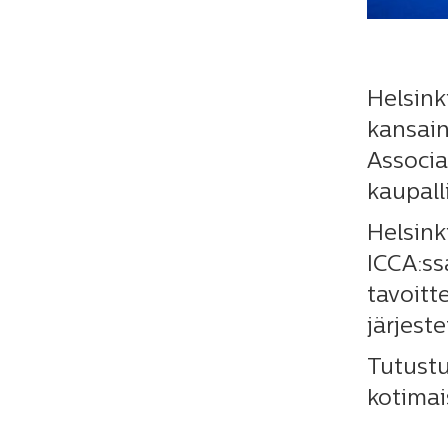
Helsink
kansain
Associa
kaupall
Helsink
ICCA:ss
tavoitt
järjest
Tutustu
kotimai