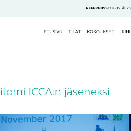
REFERENSSIT
MEISTÄ
BYG
ETUSIVU
TILAT
KOKOUKSET
JUH
itorni ICCA:n jäseneksi