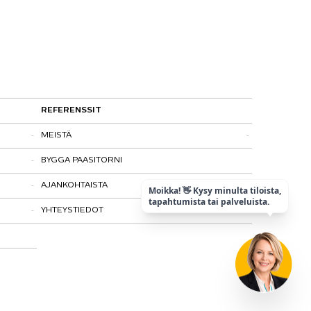
REFERENSSIT
MEISTÄ
BYGGA PAASITORNI
Kohtaamispaikka
AJANKOHTAISTA
Laatu ja vastuullisuus
Moikka! 👋 Kysy minulta tiloista,
tapahtumista tai palveluista.
YHTEYSTIEDOT
Historia
Tietosuojaseloste
Matkalla maailmanperintökohteeksi
Paasitorni-testi
Mediapankki