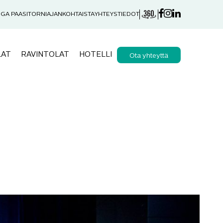
GA PAASITORNI
AJANKOHTAISTA
YHTEYSTIEDOT
LAT
RAVINTOLAT
HOTELLI
Ota yhteyttä