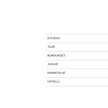
ETUSIVU
TILAT
KOKOUKSET
Tutustu tiloihimme
JUHLAT
Tilat ja tarinat
Kokouspaketit
RAVINTOLAT
Paasitorni-testi
Lisäpalvelut
Pikkujoulut
HOTELLI
Paasiravintola
Muut ravintolat