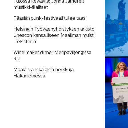
Tulossa keväällä: Jonna Järnefelt
musiikki-illalliset
Pääsiäispunk-festivaali tulee taas!
Helsingin Työväenyhdistyksen arkisto
Unescon kansalliseen Maailman muisti
-rekisteriin
Wine maker dinner Meripaviljongissa
9.2.
Maalaisranskalaisia herkkuja
Hakaniemessä