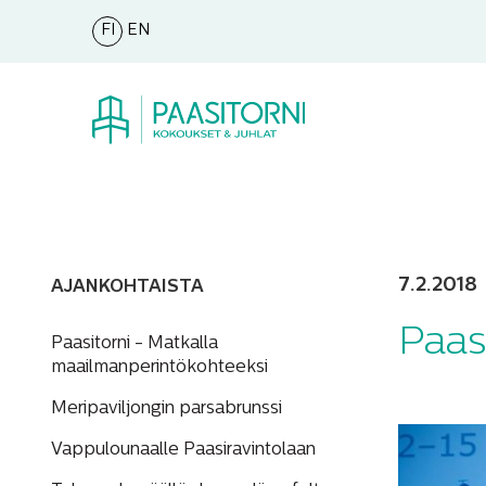
FI
EN
7.2.2018
AJANKOHTAISTA
Paas
Paasitorni - Matkalla
maailmanperintökohteeksi
Meripaviljongin parsabrunssi
Vappulounaalle Paasiravintolaan