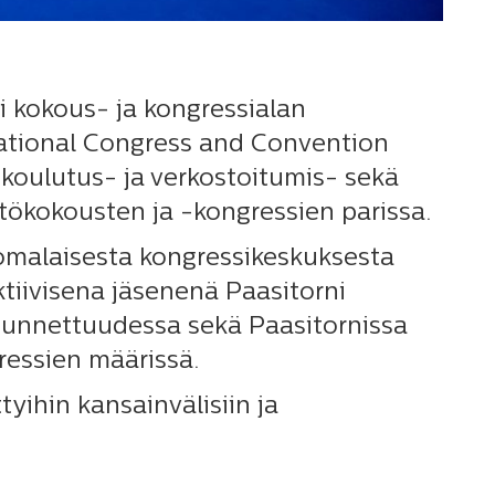
si kokous- ja kongressialan
ational Congress and Convention
t koulutus- ja verkostoitumis- sekä
stökokousten ja -kongressien parissa.
uomalaisesta kongressikeskuksesta
ktiivisena jäsenenä Paasitorni
 tunnettuudessa sekä Paasitornissa
ressien määrissä.
tyihin kansainvälisiin ja