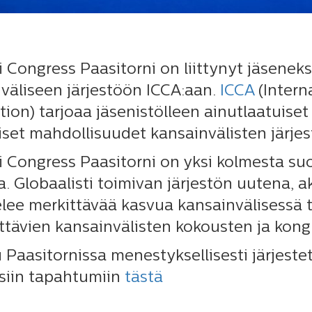
i Congress Paasitorni on liittynyt jäsenek
väliseen järjestöön ICCA:aan.
ICCA
(Intern
tion) tarjoaa jäsenistölleen ainutlaatuise
iset mahdollisuudet kansainvälisten järje
i Congress Paasitorni on yksi kolmesta s
a. Globaalisti toimivan järjestön uutena, a
elee merkittävää kasvua kansainvälisessä
ettävien kansainvälisten kokousten ja kong
 Paasitornissa menestyksellisesti järjestet
siin tapahtumiin
tästä