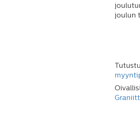
joulutu
joulun 
Tutust
myynti
Oivalli
Graniitt