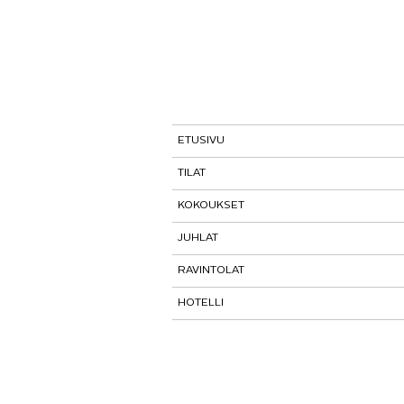
ETUSIVU
TILAT
KOKOUKSET
Tutustu tiloihimme
JUHLAT
Tilat ja tarinat
Kokouspaketit
RAVINTOLAT
Paasitorni-testi
Lisäpalvelut
Pikkujoulut
HOTELLI
Paasiravintola
Muut ravintolat