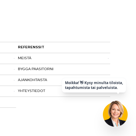
REFERENSSIT
MEISTÄ
BYGGA PAASITORNI
Kohtaamispaikka
AJANKOHTAISTA
Laatu ja vastuullisuus
Moikka! 👋 Kysy minulta tiloista,
tapahtumista tai palveluista.
YHTEYSTIEDOT
Historia
Tietosuojaseloste
Matkalla maailmanperintökohteeksi
Paasitorni-testi
Mediapankki