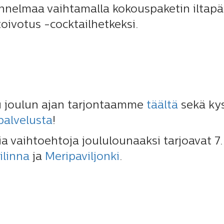
nnelmaa vaihtamalla kokouspaketin iltapäi
toivotus -cocktailhetkeksi.
u joulun ajan tarjontaamme
täältä
sekä kys
palvelusta
!
sia vaihtoehtoja joululounaaksi tarjoavat 7
ilinna
ja
Meripaviljonki
.