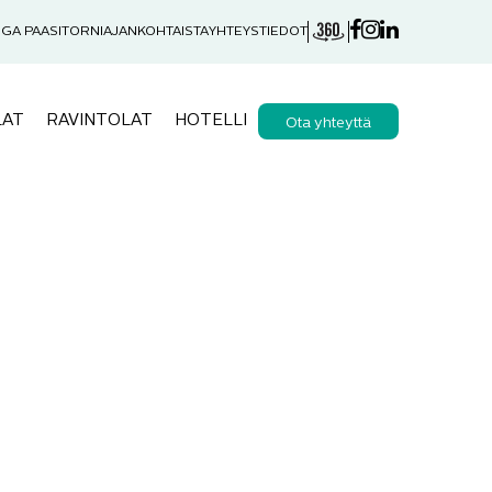
GA PAASITORNI
AJANKOHTAISTA
YHTEYSTIEDOT
LAT
RAVINTOLAT
HOTELLI
Ota yhteyttä