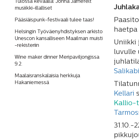
Tulossa keväällä: Jonna Järnefelt
Juhlaka
musiikki-illalliset
Paasito
Pääsiäispunk-festivaali tulee taas!
haetpa 
Helsingin Työväenyhdistyksen arkisto
Unescon kansalliseen Maailman muisti
Uniikki
-rekisteriin
luvulle
Wine maker dinner Meripaviljongissa
juhlati
9.2.
Salikab
Maalaisranskalaisia herkkuja
Hakaniemessä
Tilatu
Kellari
s
Kallio-
Tarmos
31.10.-
pikkujo