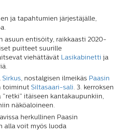
en ja tapahtumien järjestäjälle,
a.
n asuun entisöity, raikkaasti 2020-
set puitteet suurille
jaitsevat viehättävät
Lasikabinetti
ja
iä.
a
Sirkus
, nostalgisen ilmeikäs
Paasin
n toiminut
Siltasaari-sali
. 3. kerroksen
”retki” itäiseen kantakaupunkiin,
niin näköaloineen.
ttavissa herkullinen Paasin
n alla voit myös luoda