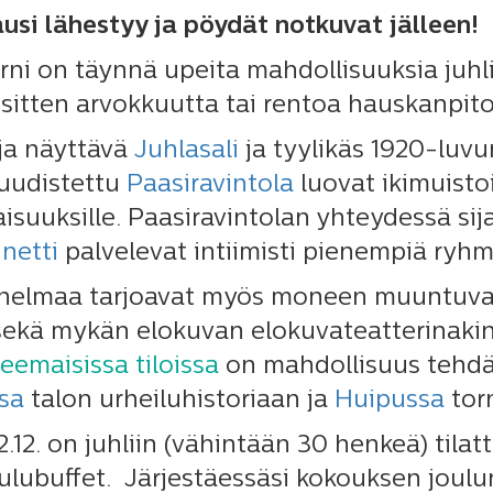
usi lähestyy ja pöydät notkuvat jälleen!
rni on täynnä upeita mahdollisuuksia juhli
sitten arvokkuutta tai rentoa hauskanpito
 ja näyttävä
Juhlasali
ja tyylikäs 1920-luvu
 uudistettu
Paasiravintola
luovat ikimuistoi
laisuuksille. Paasiravintolan yhteydessä si
inetti
palvelevat intiimisti pienempiä ryhm
nnelmaa tarjoavat myös moneen muuntuv
ekä mykän elokuvan elokuvateatterinaki
teemaisissa tiloissa
on mahdollisuus tehdä 
sa
talon urheiluhistoriaan ja
Huipussa
tor
22.12. on juhliin (vähintään 30 henkeä) tila
ulubuffet. Järjestäessäsi kokouksen joulu