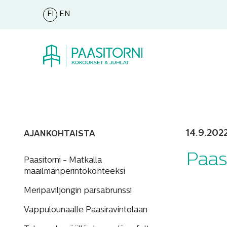
FI
EN
14.9.202
AJANKOHTAISTA
Paas
Paasitorni - Matkalla
maailmanperintökohteeksi
Meripaviljongin parsabrunssi
Vappulounaalle Paasiravintolaan