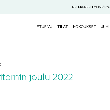
REFERENSSIT
MEISTÄ
BYG
ETUSIVU
TILAT
KOKOUKSET
JUH
2
itornin joulu 2022