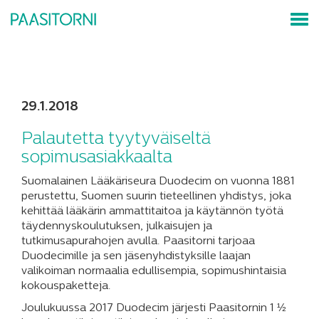
29.1.2018
Palautetta tyytyväiseltä
sopimusasiakkaalta
Suomalainen Lääkäriseura Duodecim on vuonna 1881
perustettu, Suomen suurin tieteellinen yhdistys, joka
kehittää lääkärin ammattitaitoa ja käytännön työtä
täydennyskoulutuksen, julkaisujen ja
tutkimusapurahojen avulla. Paasitorni tarjoaa
Duodecimille ja sen jäsenyhdistyksille laajan
valikoiman normaalia edullisempia, sopimushintaisia
kokouspaketteja.
Joulukuussa 2017 Duodecim järjesti Paasitornin 1 ½