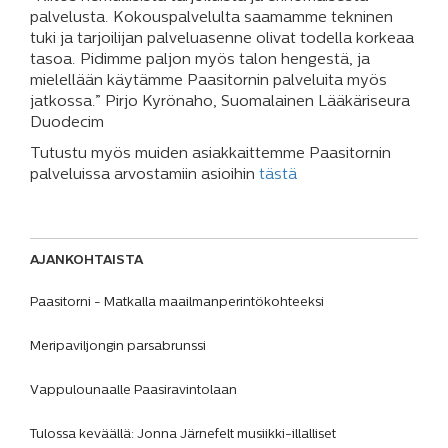
palvelusta. Kokouspalvelulta saamamme tekninen
tuki ja tarjoilijan palveluasenne olivat todella korkeaa
tasoa. Pidimme paljon myös talon hengestä, ja
mielellään käytämme Paasitornin palveluita myös
jatkossa.” Pirjo Kyrönaho, Suomalainen Lääkäriseura
Duodecim
Tutustu myös muiden asiakkaittemme Paasitornin
palveluissa arvostamiin asioihin
tästä
AJANKOHTAISTA
Paasitorni - Matkalla maailmanperintökohteeksi
Meripaviljongin parsabrunssi
Vappulounaalle Paasiravintolaan
Tulossa keväällä: Jonna Järnefelt musiikki-illalliset