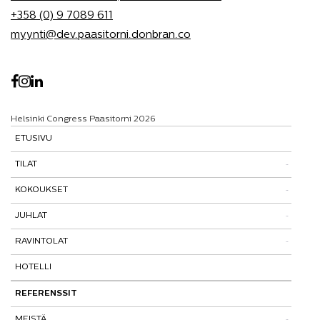
+358 (0) 9 7089 611
myynti@dev.paasitorni.donbran.co
Helsinki Congress Paasitorni 2026
ETUSIVU
TILAT
KOKOUKSET
Tutustu tiloihimme
JUHLAT
Tilat ja tarinat
Kokouspaketit
RAVINTOLAT
Paasitorni-testi
Lisäpalvelut
Pikkujoulut
HOTELLI
Paasiravintola
Muut ravintolat
REFERENSSIT
MEISTÄ