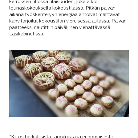
kerroksen tiloissa tilaisuuden, joka alkoi
lounaskokouksella kokoustilassa. Pitkän päivän
aikana työskentelyyn energiaa antoivat maittavat
kahvitarjoilut kokoustilan viereisessä aulassa. Päivän
päätteeksi nautittiin päivällinen viehättävässä
Lasikabinetissa.
”Kiitos herkullisista tarjoiluista ja erinomaisesta