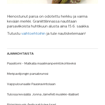
Hienostunut parsa on odotettu herkku ja varma
kevään merkki. Graniittilinnassa nautitaan
parsaviikoista huhtikuun alusta aina 15.6. saakka.
Tutustu
vaihtoehtoihin
ja tule nautiskelemaan!
AJANKOHTAISTA
Paasitorni - Matkalla maailmanperintökohteeksi
Meripaviljongin parsabrunssi
Vappulounaalle Paasiravintolaan
Tulossa keväällä: Jonna Järnefelt musiikki-illalliset
Pääsiäispunk-festivaali tulee taas!