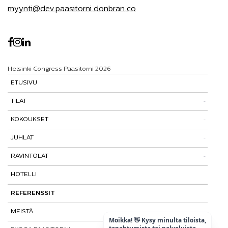
myynti@dev.paasitorni.donbran.co
Helsinki Congress Paasitorni 2026
ETUSIVU
TILAT
KOKOUKSET
Tutustu tiloihimme
JUHLAT
Tilat ja tarinat
Kokouspaketit
RAVINTOLAT
Paasitorni-testi
Lisäpalvelut
Pikkujoulut
HOTELLI
Paasiravintola
Muut ravintolat
REFERENSSIT
MEISTÄ
Moikka! 👋 Kysy minulta tiloista,
tapahtumista tai palveluista.