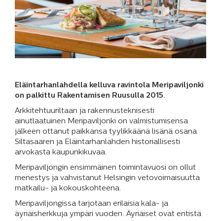
Eläintarhanlahdella kelluva ravintola Meripaviljonki
on palkittu Rakentamisen Ruusulla 2015.
Arkkitehtuuriltaan ja rakennusteknisesti
ainutlaatuinen Meripaviljonki on valmistumisensa
jälkeen ottanut paikkansa tyylikkäänä lisänä osana
Siltasaaren ja Eläintarhanlahden historiallisesti
arvokasta kaupunkikuvaa.
Meripaviljongin ensimmäinen toimintavuosi on ollut
menestys ja vahvistanut Helsingin vetovoimaisuutta
matkailu- ja kokouskohteena.
Meripaviljongissa tarjotaan erilaisia kala- ja
äyriäisherkkuja ympäri vuoden. Äyriäiset ovat entistä