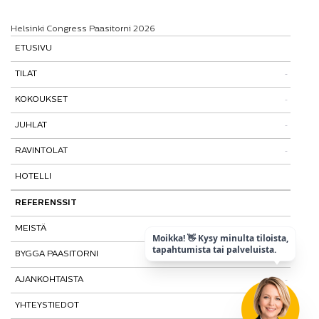
Helsinki Congress Paasitorni 2026
ETUSIVU
TILAT
KOKOUKSET
Tutustu tiloihimme
JUHLAT
Tilat ja tarinat
Kokouspaketit
RAVINTOLAT
Paasitorni-testi
Lisäpalvelut
Pikkujoulut
HOTELLI
Paasiravintola
Muut ravintolat
REFERENSSIT
MEISTÄ
Moikka! 👋 Kysy minulta tiloista,
tapahtumista tai palveluista.
BYGGA PAASITORNI
Kohtaamispaikka
AJANKOHTAISTA
Laatu ja vastuullisuus
YHTEYSTIEDOT
Historia
Tietosuojaseloste