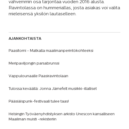
vahvemmin osa tarjontaa vuoden 2016 alusta.
Ravintolassa on hummeriallas, josta asiakas voi valita
mieleisensä yksilön lautaselleen.
AJANKOHTAISTA
Paasitorni - Matkalla maailmanperintökohteeksi
Meripaviljongin parsabrunssi
Vappulounaalle Paasiravintolaan
Tulossa keväällä: Jonna Järnefelt musiikki-illalliset
Pääsiäispunk-festivaali tulee taas!
Helsingin Työväenyhdistyksen arkisto Unescon kansalliseen
Maailman muisti -rekisteriin