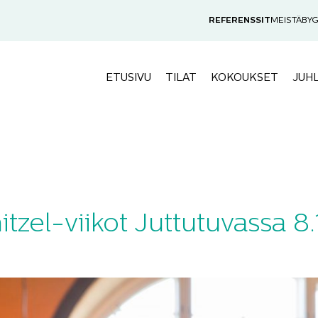
REFERENSSIT
MEISTÄ
BYG
ETUSIVU
TILAT
KOKOUKSET
JUH
tzel-viikot Juttutuvassa 8.