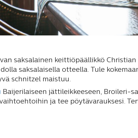
van saksalainen keittiöpäällikkö Christian
aidolla saksalaisella otteella. Tule kokem
yvä schnitzel maistuu.
u
Baijerilaiseen jättileikkeeseen, Broileri-s
vaihtoehtoihin ja tee pöytävarauksesi. Ter