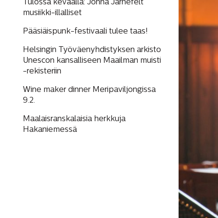
Tulossa keväällä: Jonna Järnefelt
musiikki-illalliset
Pääsiäispunk-festivaali tulee taas!
Helsingin Työväenyhdistyksen arkisto
Unescon kansalliseen Maailman muisti
-rekisteriin
Wine maker dinner Meripaviljongissa
9.2.
Maalaisranskalaisia herkkuja
Hakaniemessä