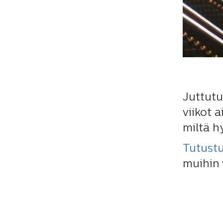
Juttutu
viikot 
miltä h
Tutust
muihin 