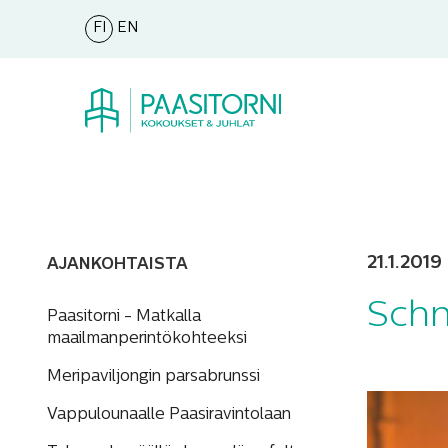
FI
EN
21.1.2019
AJANKOHTAISTA
Schni
Paasitorni - Matkalla
maailmanperintökohteeksi
Meripaviljongin parsabrunssi
Vappulounaalle Paasiravintolaan