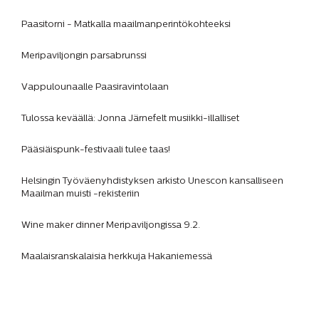
Paasitorni - Matkalla maailmanperintökohteeksi
Meripaviljongin parsabrunssi
Vappulounaalle Paasiravintolaan
Tulossa keväällä: Jonna Järnefelt musiikki-illalliset
Pääsiäispunk-festivaali tulee taas!
Helsingin Työväenyhdistyksen arkisto Unescon kansalliseen
Maailman muisti -rekisteriin
Wine maker dinner Meripaviljongissa 9.2.
Maalaisranskalaisia herkkuja Hakaniemessä