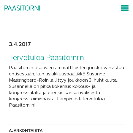
3.4.2017
Tervetuloa Paasitorniin!
Paasitornin osaavien ammattilaisten joukko vahvistuu
entisestään, kun asiakkuuspäällikkö Susanne
Massingberd-Roinila liittyy joukkoon 3. huhtikuuta.
Susannella on pitkä kokemus kokous- ja
kongressialalta ja etenkin kansainvälisestä
kongressitoiminnasta. Lämpimästi tervetuloa
Paasitorniin!
AJANKOHTAISTA