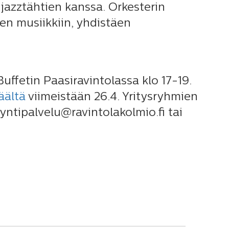
jazztähtien kanssa. Orkesterin
een musiikkiin, yhdistäen
uffetin Paasiravintolassa klo 17-19.
äältä
viimeistään 26.4. Yritysryhmien
ntipalvelu@ravintolakolmio.fi tai