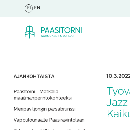
FI
EN
10.3.202
AJANKOHTAISTA
Työv
Paasitorni - Matkalla
maailmanperintökohteeksi
Jazz
Meripaviljongin parsabrunssi
Kaik
Vappulounaalle Paasiravintolaan