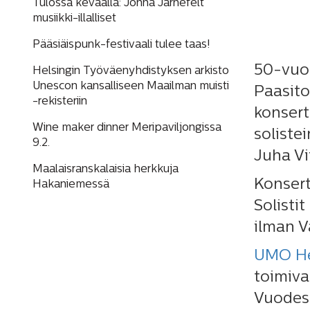
Tulossa keväällä: Jonna Järnefelt
musiikki-illalliset
Pääsiäispunk-festivaali tulee taas!
50-vuot
Helsingin Työväenyhdistyksen arkisto
Unescon kansalliseen Maailman muisti
Paasito
-rekisteriin
konsert
Wine maker dinner Meripaviljongissa
soliste
9.2.
Juha Vii
Maalaisranskalaisia herkkuja
Konsert
Hakaniemessä
Solisti
ilman V
UMO Hel
toimiva
Vuodest