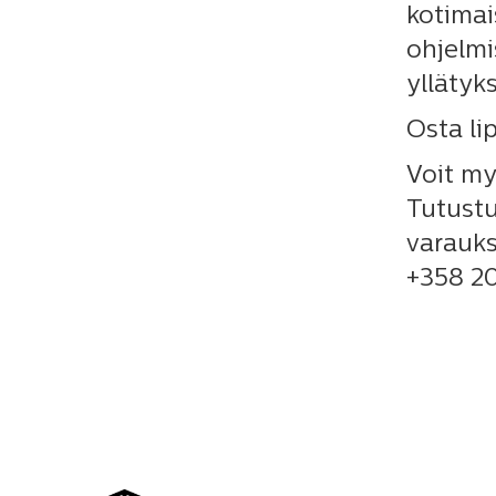
kotimai
ohjelmi
yllätyks
Osta li
Voit my
Tutustu
varauks
+358 2