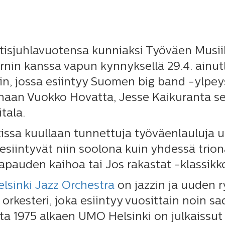
isjuhlavuotensa kunniaksi Työväen Musii
rnin kanssa vapun kynnyksellä 29.4. ainu
in, jossa esiintyy Suomen big band -ylpe
inaan Vuokko Hovatta, Jesse Kaikuranta se
tala.
issa kuullaan tunnettuja työväenlauluja u
t esiintyvät niin soolona kuin yhdessä trio
apauden kaihoa tai Jos rakastat -klassikk
sinki Jazz Orchestra
on jazzin ja uuden r
 orkesteri, joka esiintyy vuosittain noin 
a 1975 alkaen UMO Helsinki on julkaissut y