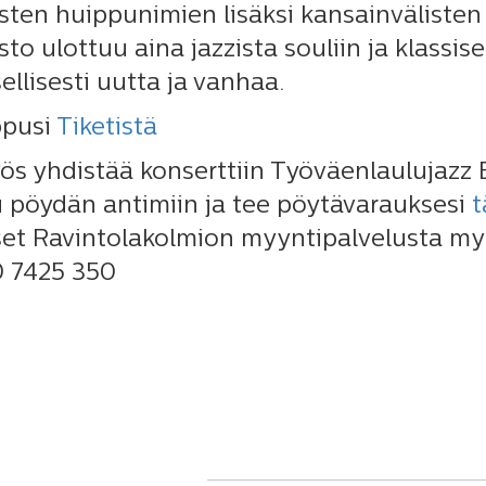
sten huippunimien lisäksi kansainvälisten 
sto ulottuu aina jazzista souliin ja klassis
ellisesti uutta ja vanhaa.
ppusi
Tiketistä
ös yhdistää konserttiin Työväenlaulujazz B
 pöydän antimiin ja tee pöytävarauksesi
t
et Ravintolakolmion myyntipalvelusta myy
0 7425 350