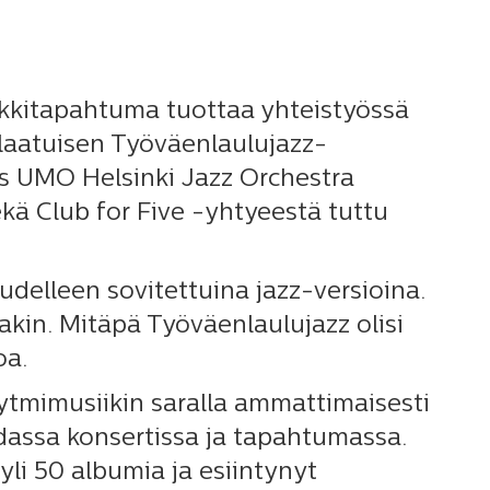
kkitapahtuma tuottaa yhteistyössä
tlaatuisen Työväenlaulujazz-
ys UMO Helsinki Jazz Orchestra
kä Club for Five -yhtyeestä tuttu
udelleen sovitettuina jazz-versioina.
nakin. Mitäpä Työväenlaulujazz olisi
oa.
ytmimusiikin saralla ammattimaisesti
sadassa konsertissa ja tapahtumassa.
li 50 albumia ja esiintynyt