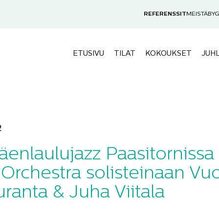
REFERENSSIT
MEISTÄ
BYG
ETUSIVU
TILAT
KOKOUKSET
JUH
2
äenlaulujazz Paasitornissa
 Orchestra solisteinaan Vu
uranta & Juha Viitala