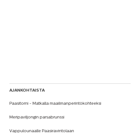
AJANKOHTAISTA
Paasitorni - Matkalla maailmanperintökohteeksi
Meripaviljongin parsabrunssi
Vappulounaalle Paasiravintolaan