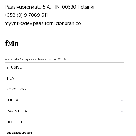
Paasivuorenkatu 5 A, FIN-00530 Helsinki
+358 (0) 9 7089 611
myynti@dev.paasitorni.donbran.co
Helsinki Congress Paasitorni 2026
ETUSIVU
TILAT
KOKOUKSET
Tutustu tiloihimme
JUHLAT
Tilat ja tarinat
Kokouspaketit
RAVINTOLAT
Paasitorni-testi
Lisäpalvelut
Pikkujoulut
HOTELLI
Paasiravintola
Muut ravintolat
REFERENSSIT