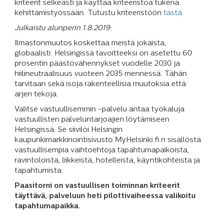
kriteerit selkeästi ja käyttää kriteeristöä tukena
kehittämistyössään. Tutustu kriteeristöön
tästä
Julkaistu alunperin 1.8.2019:
Ilmastonmuutos koskettaa meistä jokaista,
globaalisti. Helsingissä tavoitteeksi on asetettu 60
prosentin päästövähennykset vuodelle 2030 ja
hiilineutraalisuus vuoteen 2035 mennessä. Tähän
tarvitaan sekä isoja rakenteellisia muutoksia että
arjen tekoja.
Valitse vastuullisemmin -palvelu antaa työkaluja
vastuullisten palveluntarjoajien löytämiseen
Helsingissä. Se siivilöi Helsingin
kaupunkimarkkinointisivusto MyHelsinki.fi:n sisällöstä
vastuullisempia vaihtoehtoja tapahtumapaikoista,
ravintoloista, liikkeistä, hotelleista, käyntikohteista ja
tapahtumista.
Paasitorni on vastuullisen toiminnan kriteerit
täyttävä, palveluun heti pilottivaiheessa valikoitu
tapahtumapaikka.