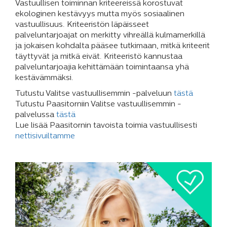
Vastuullisen toiminnan kriteereissä korostuvat
ekologinen kestävyys mutta myös sosiaalinen
vastuullisuus. Kriteeristön läpäisseet
palveluntarjoajat on merkitty vihreällä kulmamerkillä
ja jokaisen kohdalta pääsee tutkimaan, mitkä kriteerit
täyttyvät ja mitkä eivät. Kriteeristö kannustaa
palveluntarjoajia kehittämään toimintaansa yhä
kestävämmäksi.
Tutustu Valitse vastuullisemmin -palveluun
tästä
Tutustu Paasitorniin Valitse vastuullisemmin -
palvelussa
tästä
Lue lisää Paasitornin tavoista toimia vastuullisesti
nettisivuiltamme