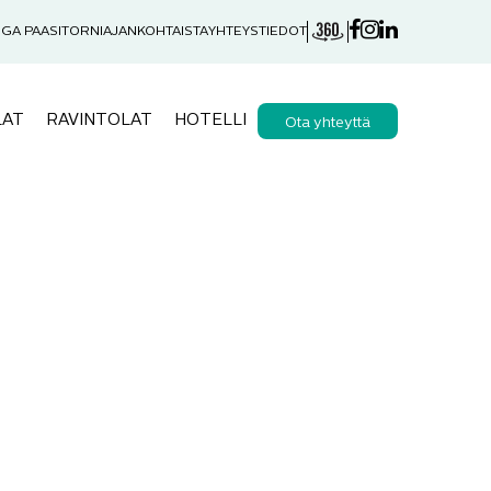
GA PAASITORNI
AJANKOHTAISTA
YHTEYSTIEDOT
LAT
RAVINTOLAT
HOTELLI
Ota yhteyttä