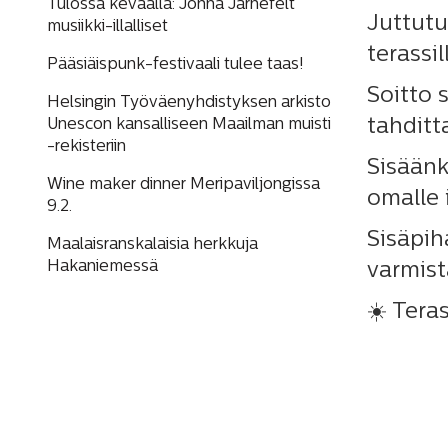
Tulossa keväällä: Jonna Järnefelt
Juttutu
musiikki-illalliset
terassil
Pääsiäispunk-festivaali tulee taas!
Soitto 
Helsingin Työväenyhdistyksen arkisto
tahditt
Unescon kansalliseen Maailman muisti
-rekisteriin
Sisäänk
Wine maker dinner Meripaviljongissa
omalle 
9.2.
Sisäpih
Maalaisranskalaisia herkkuja
Hakaniemessä
varmist
☀️ Tera