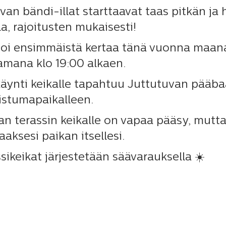
van bändi-illat starttaavat taas pitkän ja
la, rajoitusten mukaisesti!
soi ensimmäistä kertaa tänä vuonna maana
amana klo 19:00 alkaen.
äynti keikalle tapahtuu Juttutuvan pääbaa
istumapaikalleen.
an terassin keikalle on vapaa pääsy, mutta
aaksesi paikan itsellesi.
ssikeikat järjestetään säävarauksella ☀️