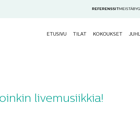
REFERENSSIT
MEISTÄ
BYG
ETUSIVU
TILAT
KOKOUKSET
JUH
oinkin livemusiikkia!